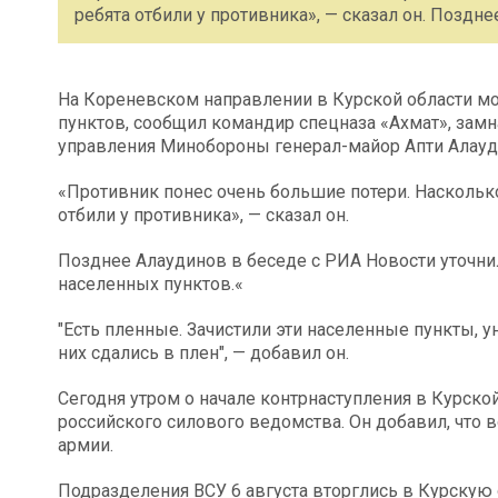
ребята отбили у противника», — сказал он. Поздне
На Кореневском направлении в Курской области м
пунктов, сообщил командир спецназа «Ахмат», зам
управления Минобороны генерал-майор Апти Алауди
«Противник понес очень большие потери. Насколько
отбили у противника», — сказал он.
Позднее Алаудинов в беседе с РИА Новости уточнил
населенных пунктов.«
"Есть пленные. Зачистили эти населенные пункты, у
них сдались в плен", — добавил он.
Сегодня утром о начале контрнаступления в Курск
российского силового ведомства. Он добавил, что
армии.
Подразделения ВСУ 6 августа вторглись в Курскую 