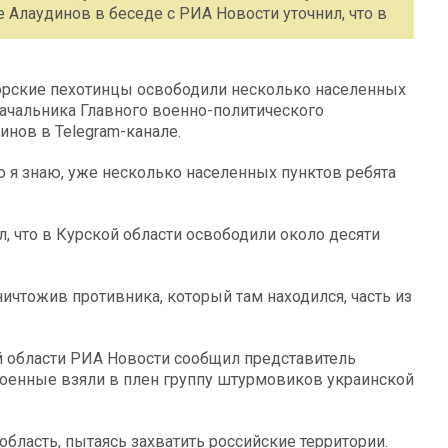
е Алаудинов в беседе с РИА Новости уточнил, что в
орские пехотинцы освободили несколько населенных
начальника Главного военно-политического
нов в Telegram-канале.
 я знаю, уже несколько населенных пунктов ребята
, что в Курской области освободили около десяти
ничтожив противника, который там находился, часть из
ой области РИА Новости сообщил представитель
 военные взяли в плен группу штурмовиков украинской
область, пытаясь захватить российские территории.