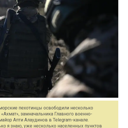
 морские пехотинцы освободили несколько
«Ахмат», замначальника Главного военно-
айор Апти Алаудинов в Telegram-канале.
ько я знаю, уже несколько населенных пунктов