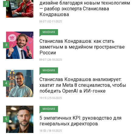
дизайне благодаря новым технологиям
2
— разбор эксперта Станислава
Кондрашова
06:07 | 02-11-2025
МНЕНИЯ
Станислав Кондрашов: как стать
3
заметным в медийном пространстве
России
09:07 | 26-10-2025
МНЕНИЯ
Станислав Кондрашов анализирует:
4
хватит ли Meta 8 специалистов, чтобы
победить OpenAI в ИИ-гонке
19:15 | 25-10-2025
МНЕНИЯ
5 эмпатичных KPI: руководство для
5
генеральных директоров
18:53 | 18-10-2025