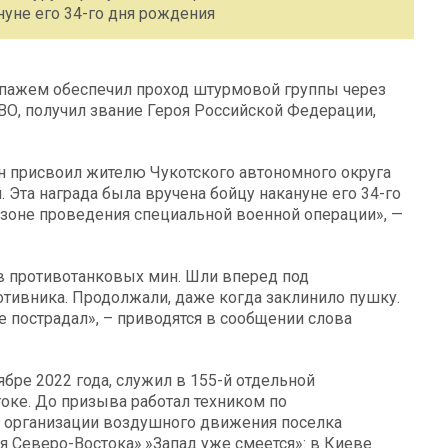
нуне его 34-го дня рождения
ипажем обеспечил проход штурмовой группы через
О, получил звание Героя Российской Федерации,
 присвоил жителю Чукотского автономного округа
 Эта награда была вручена бойцу накануне его 34-го
зоне проведения специальной военной операции», —
в противотанковых мин. Шли вперед под
тивника. Продолжали, даже когда заклинило пушку.
е пострадал», – приводятся в сообщении слова
бре 2022 года, служил в 155-й отдельной
оке. До призыва работал техником по
и организации воздушного движения поселка
 Северо-Востока».»Запад уже смеется»: в Киеве