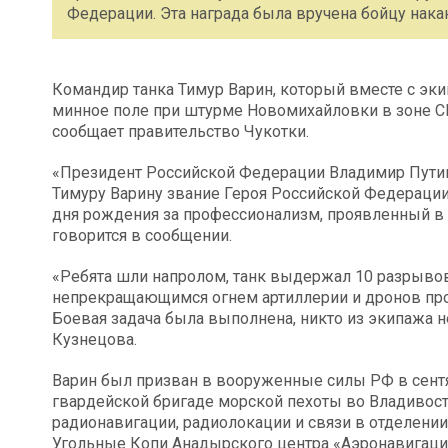
Федерации. Эта награда была вручена бойцу нака
Командир танка Тимур Варин, который вместе с эк
минное поле при штурме Новомихайловки в зоне СВ
сообщает правительство Чукотки.
«Президент Российской Федерации Владимир Путин
Тимуру Варину звание Героя Российской Федерации.
дня рождения за профессионализм, проявленный в 
говорится в сообщении.
«Ребята шли напролом, танк выдержал 10 разрыво
непрекращающимся огнем артиллерии и дронов про
Боевая задача была выполнена, никто из экипажа н
Кузнецова.
Варин был призван в вооруженные силы РФ в сентя
гвардейской бригаде морской пехоты во Владивост
радионавигации, радиолокации и связи в отделени
Угольные Копи Анадырского центра «Аэронавигация