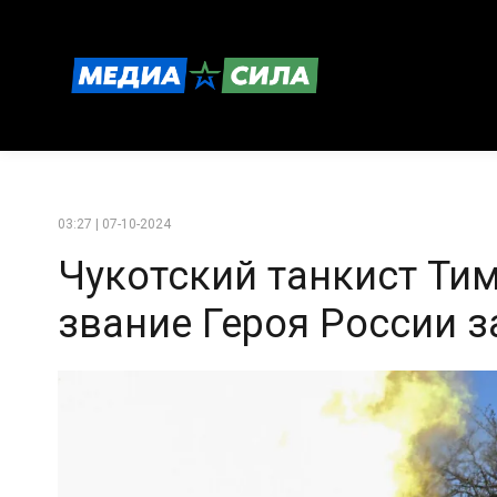
03:27 | 07-10-2024
Чукотский танкист Ти
звание Героя России 