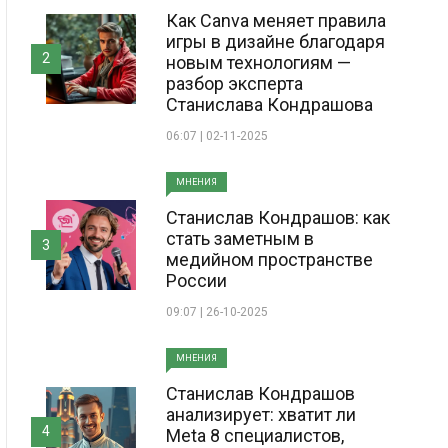
Как Canva меняет правила
игры в дизайне благодаря
2
новым технологиям —
разбор эксперта
Станислава Кондрашова
06:07 | 02-11-2025
МНЕНИЯ
Станислав Кондрашов: как
стать заметным в
3
медийном пространстве
России
09:07 | 26-10-2025
МНЕНИЯ
Станислав Кондрашов
анализирует: хватит ли
4
Meta 8 специалистов,