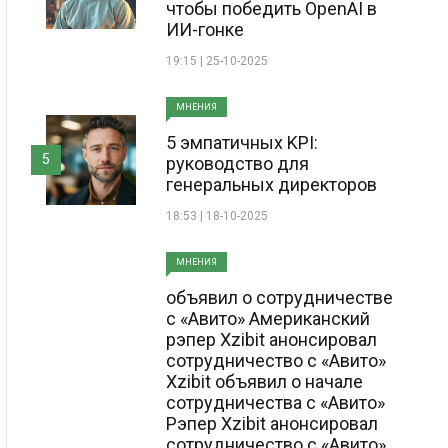
чтобы победить OpenAI в
ИИ-гонке
19:15 | 25-10-2025
МНЕНИЯ
5 эмпатичных KPI:
5
руководство для
генеральных директоров
18:53 | 18-10-2025
МНЕНИЯ
объявил о сотрудничестве
с «Авито» Американский
рэпер Xzibit анонсировал
сотрудничество с «Авито»
Xzibit объявил о начале
сотрудничества с «Авито»
Рэпер Xzibit анонсировал
сотрудничество с «Авито»