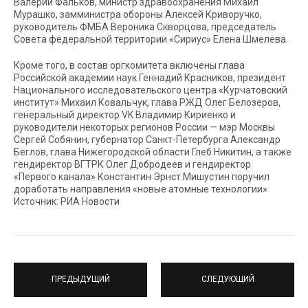
Валерий Фальков, министр здравоохранения Михаил
Мурашко, замминистра обороны Алексей Криворучко,
руководитель ФМБА Вероника Скворцова, председатель
Совета федеральной территории «Сириус» Елена Шмелева.
Кроме того, в состав оргкомитета включены глава
Российской академии наук Геннадий Красников, президент
Национального исследовательского центра «Курчатовский
институт» Михаил Ковальчук, глава РЖД Олег Белозеров,
генеральный директор VK Владимир Кириенко и
руководители некоторых регионов России — мэр Москвы
Сергей Собянин, губернатор Санкт-Петербурга Александр
Беглов, глава Нижегородской области Глеб Никитин, а также
гендиректор ВГТРК Олег Добродеев и гендиректор
«Первого канала» Константин Эрнст.Мишустин поручил
доработать направления «новые атомные технологии»
Источник: РИА Новости
ПРЕДЫДУЩИЙ
СЛЕДУЮЩИЙ