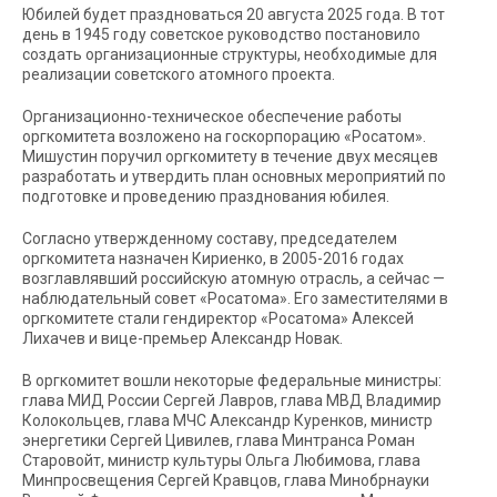
Юбилей будет праздноваться 20 августа 2025 года. В тот
день в 1945 году советское руководство постановило
создать организационные структуры, необходимые для
реализации советского атомного проекта.
Организационно-техническое обеспечение работы
оргкомитета возложено на госкорпорацию «Росатом».
Мишустин поручил оргкомитету в течение двух месяцев
разработать и утвердить план основных мероприятий по
подготовке и проведению празднования юбилея.
Согласно утвержденному составу, председателем
оргкомитета назначен Кириенко, в 2005-2016 годах
возглавлявший российскую атомную отрасль, а сейчас —
наблюдательный совет «Росатома». Его заместителями в
оргкомитете стали гендиректор «Росатома» Алексей
Лихачев и вице-премьер Александр Новак.
В оргкомитет вошли некоторые федеральные министры:
глава МИД России Сергей Лавров, глава МВД Владимир
Колокольцев, глава МЧС Александр Куренков, министр
энергетики Сергей Цивилев, глава Минтранса Роман
Старовойт, министр культуры Ольга Любимова, глава
Минпросвещения Сергей Кравцов, глава Минобрнауки