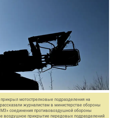
» прикрыл мотострелковые подразделения на
 рассказали журналистам в министерстве обороны
ук-М3» соединения противовоздушной обороны
ое воздушное прикрытие передовых подразделений