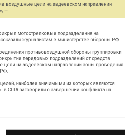
бив воздушные цели на авдеевском направлении
», —
прикрыл мотострелковые подразделения на
ассказали журналистам в министерстве обороны РФ.
 соединения противовоздушной обороны группировки
рикрытие передовых подразделений от средств
е цели на авдеевском направлении зоны проведения
 РФ.
х целей, наиболее значимыми из которых являются
. в США заговорили о завершении конфликта на