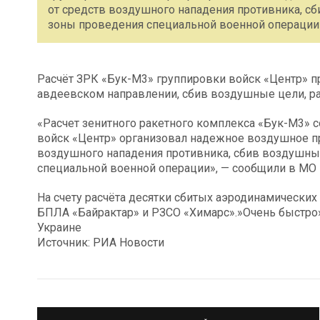
от средств воздушного нападения противника, с
зоны проведения специальной военной операции
Расчёт ЗРК «Бук-М3» группировки войск «Центр» 
авдеевском направлении, сбив воздушные цели, р
«Расчет зенитного ракетного комплекса «Бук-М3»
войск «Центр» организовал надежное воздушное п
воздушного нападения противника, сбив воздушны
специальной военной операции», — сообщили в МО
На счету расчёта десятки сбитых аэродинамически
БПЛА «Байрактар» и РЗСО «Химарс».»Очень быстро»
Украине
Источник: РИА Новости