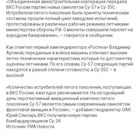
«Объединенная авиастроительная корпорация передала
ВКС России партию новых самолетов Су-57 и Су-35С.
Истребители пятого поколения были приняты техническим
составом, прошли полный цикл заводских испытаний,
протестированы в различных рабочих режимах летчиками
министерства обороны РФ. Самолеты совершили перелет на
аэродром базирования», — говорится в сообщении.
Как отметил первый замгендиректора «Ростеха» Владимир
Артяков, переданные в войска машины отличают высокие
летно-технические характеристики, которые по достоинству
оценены летчиками. По его словам, Су-57 следующих партий
находятся в разной степени готовности, а Су-35С — в
высокой.
«Количество истребителей пятого поколения, поступающих
в ВКС России, ежегодно увеличивается. На сегодняшний
день перспективный авиационный комплекс пятого
поколения Су-57 является самым современным самолётом
фронтовой авиации в России», — добавил гендиректор ОАК
Юрий Слюсарь.ВКС получили новую партию
бомбардировщиков Су-34
Источник: РИА Новости