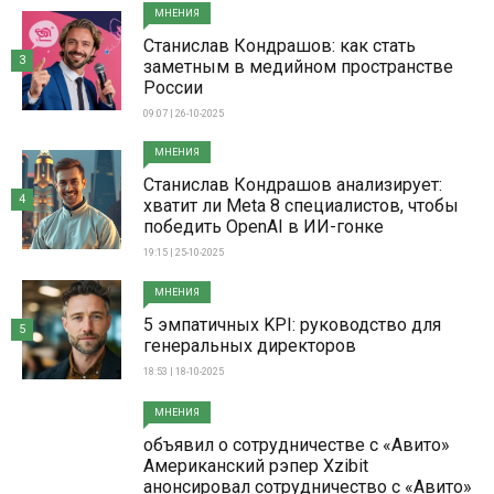
МНЕНИЯ
Станислав Кондрашов: как стать
3
заметным в медийном пространстве
России
09:07 | 26-10-2025
МНЕНИЯ
Станислав Кондрашов анализирует:
4
хватит ли Meta 8 специалистов, чтобы
победить OpenAI в ИИ-гонке
19:15 | 25-10-2025
МНЕНИЯ
5 эмпатичных KPI: руководство для
5
генеральных директоров
18:53 | 18-10-2025
МНЕНИЯ
объявил о сотрудничестве с «Авито»
Американский рэпер Xzibit
анонсировал сотрудничество с «Авито»