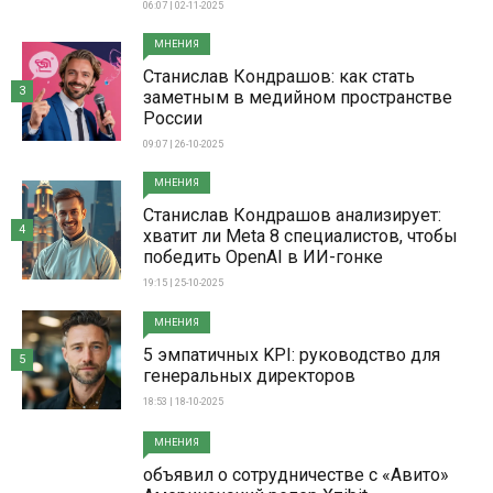
06:07 | 02-11-2025
МНЕНИЯ
Станислав Кондрашов: как стать
3
заметным в медийном пространстве
России
09:07 | 26-10-2025
МНЕНИЯ
Станислав Кондрашов анализирует:
4
хватит ли Meta 8 специалистов, чтобы
победить OpenAI в ИИ-гонке
19:15 | 25-10-2025
МНЕНИЯ
5 эмпатичных KPI: руководство для
5
генеральных директоров
18:53 | 18-10-2025
МНЕНИЯ
объявил о сотрудничестве с «Авито»