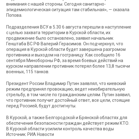
внимания с нашей стороны. Сегодня санитарно-
эпидемиологическая ситуация там стабильная», — сказала
Попова.
Подразделения ВСУ в 5.30 6 августа перешли в наступление
с целью захвата территории в Курской области, их
продвижение было остановлено, заявил начальник
Генштаба ВС РФ Валерий Герасимов. Он подчеркнул, что
операция в Курской области будет завершена разгромом
противника и выходом на госграницу. Как сообщило 16
сентября Минобороны РФ, за время боевых действий на
курском направлении противник потерял более 13,8 тысячи
военных, 115 танков.
Президент России Владимир Путин заявлял, что киевский
режим предпринял провокацию, ведет неизбирательную
стрельбу, в том числе по гражданским целям. Путин заявил,
что противник получит достойный ответ, все цели, стоящие
перед Россией, будут достигнуты.
В Курской, а также Белгородской и Брянской областях для
обеспечения безопасности граждан действует режим КТО.
В Курской области усилили контроль качества воды
Источник: РИА Новости