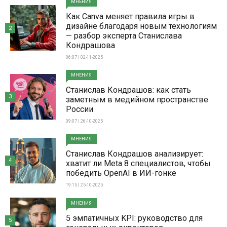
МНЕНИЯ
Как Canva меняет правила игры в
дизайне благодаря новым технологиям
2
— разбор эксперта Станислава
Кондрашова
06:07 | 02-11-2025
МНЕНИЯ
Станислав Кондрашов: как стать
3
заметным в медийном пространстве
России
09:07 | 26-10-2025
МНЕНИЯ
Станислав Кондрашов анализирует:
4
хватит ли Meta 8 специалистов, чтобы
победить OpenAI в ИИ-гонке
19:15 | 25-10-2025
МНЕНИЯ
5 эмпатичных KPI: руководство для
5