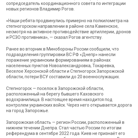
сопредседатель координационного совета по интеграции
новых регионов Владимир Рогов.
«Наши ребята продвинулись примерно на полкилометра на
степногорском направлении в районе села Каменское,
несмотря на активное противодействие артиллерии, дронов
и РСЗО противника», — сказал Рогов агентству.
Ранее во вторник в Минобороны России сообщили, что
подразделения группировки ВС РФ «Днепр» нанесли
поражение украинским формированиям в районах
населенных пунктов Новоалександровка, Токаревка,
Веселое Херсонской области и Степногорск Запорожской
области, потери ВСУ составили до 20 военнослужащих.
Степногорск — поселок в Запорожской области,
расположенный на берегу бывшего Каховского
водохранилища. В настоящее время находится под
контролем украинских войск. Через него открывается дорога
на город Запорожье.
Запорожская область — регион России, расположенный в
нижнем течении Днепра. Стал частью России по итогам
референдума в сентябре 2022 года. Киев не признаёт его