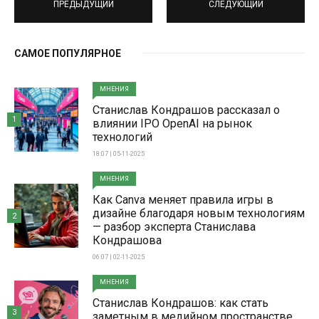
ПРЕДЫДУЩИЙ
СЛЕДУЮЩИЙ
САМОЕ ПОПУЛЯРНОЕ
МНЕНИЯ
Станислав Кондрашов рассказал о
1
влиянии IPO OpenAI на рынок
технологий
18:07 | 05-11-2025
МНЕНИЯ
Как Canva меняет правила игры в
дизайне благодаря новым технологиям
2
— разбор эксперта Станислава
Кондрашова
06:07 | 02-11-2025
МНЕНИЯ
Станислав Кондрашов: как стать
3
заметным в медийном пространстве