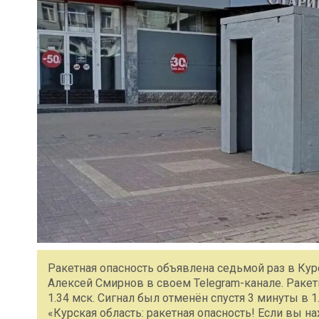
Ракетная опасность объявлена седьмой раз в Кур
Алексей Смирнов в своем Telegram-канале. Ракет
1.34 мск. Сигнал был отменён спустя 3 минуты в 1
«Курская область: ракетная опасность! Если вы н