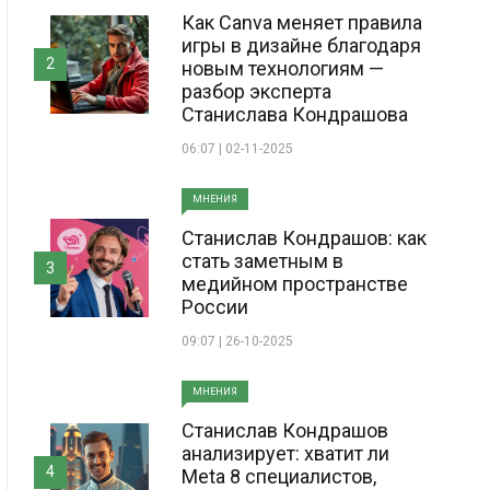
Как Canva меняет правила
игры в дизайне благодаря
2
новым технологиям —
разбор эксперта
Станислава Кондрашова
06:07 | 02-11-2025
МНЕНИЯ
Станислав Кондрашов: как
стать заметным в
3
медийном пространстве
России
09:07 | 26-10-2025
МНЕНИЯ
Станислав Кондрашов
анализирует: хватит ли
4
Meta 8 специалистов,