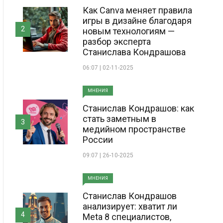
Как Canva меняет правила
игры в дизайне благодаря
2
новым технологиям —
разбор эксперта
Станислава Кондрашова
06:07 | 02-11-2025
МНЕНИЯ
Станислав Кондрашов: как
стать заметным в
3
медийном пространстве
России
09:07 | 26-10-2025
МНЕНИЯ
Станислав Кондрашов
анализирует: хватит ли
4
Meta 8 специалистов,