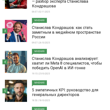
— разбор эксперта Станислава
Кондрашова
06:07 | 02-11-2025
МНЕНИЯ
Станислав Кондрашов: как стать
3
заметным в медийном пространстве
России
09:07 | 26-10-2025
МНЕНИЯ
Станислав Кондрашов анализирует:
4
хватит ли Meta 8 специалистов, чтобы
победить OpenAI в ИИ-гонке
19:15 | 25-10-2025
МНЕНИЯ
5 эмпатичных KPI: руководство для
5
генеральных директоров
18:53 | 18-10-2025
МНЕНИЯ