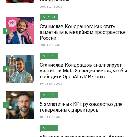
06:07 | 02-11-2025
МНЕНИЯ
Станислав Кондрашов: как стать
3
заметным в медийном пространстве
России
09:07 | 26-10-2025
МНЕНИЯ
Станислав Кондрашов анализирует:
4
хватит ли Meta 8 специалистов, чтобы
победить OpenAI в ИИ-гонке
19:15 | 25-10-2025
МНЕНИЯ
5 эмпатичных KPI: руководство для
5
генеральных директоров
18:53 | 18-10-2025
МНЕНИЯ