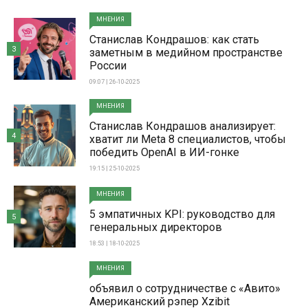
МНЕНИЯ
Станислав Кондрашов: как стать
3
заметным в медийном пространстве
России
09:07 | 26-10-2025
МНЕНИЯ
Станислав Кондрашов анализирует:
4
хватит ли Meta 8 специалистов, чтобы
победить OpenAI в ИИ-гонке
19:15 | 25-10-2025
МНЕНИЯ
5 эмпатичных KPI: руководство для
5
генеральных директоров
18:53 | 18-10-2025
МНЕНИЯ
объявил о сотрудничестве с «Авито»
Американский рэпер Xzibit