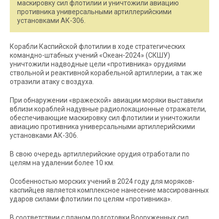
маскировку сил флотилии и уничтожили авиацию
противника универсальными артиллерийскими
установками АК-306.
Корабли Каспийской флотилии в ходе стратегических
командно-штабных учений «Океан-2024» (СКШУ)
уничтожили надводные цели «противника» орудиями
ствольной и реактивной корабельной артиллерии, а так же
отразили атаку с воздуха.
При обнаружении «вражеской» авиации моряки выставили
вблизи кораблей надувные радиолокационные отражатели,
обеспечивающие маскировку сил флотилии и уничтожили
авиацию противника универсальными артиллерийскими
установками АК-306.
В свою очередь артиллерийские орудия отработали по
целям на удалении более 10 км.
Особенностью морских учений в 2024 году для моряков-
каспийцев является комплексное нанесение массированных
ударов силами флотилии по целям «противника».
В соответствии с планом подготовки Вооруженных сил