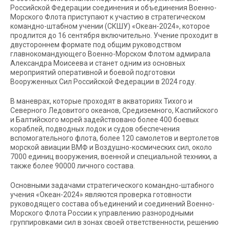
Российской Федерации соединения и объединения Военно-
Морского Флота приступают к участию в стратегическом
командно-штабном учении (СКШУ) «Океан-2024», которое
продлится до 16 сентября включительно. Учение проходит в
двустороннем формате под общим руководством
главнокомандующего Военно-Морском Флотом адмирала
Александра Моисеева и станет одним из основных
мероприятий оперативной и боевой подготовки
Вооруженных Сил Российской Федерации в 2024 году.
В маневрах, которые проходят в акваториях Тихого и
Северного Ледовитого океанов, Средиземного, Каспийского
и Балтийского морей задействовано более 400 боевых
кораблей, подводных лодок и судов обеспечения
вспомогательного флота, более 120 самолетов и вертолетов
морской авиации ВМФ и Воздушно-космических сил, около
7000 единиц вооружения, военной и специальной техники, а
также более 90000 личного состава.
Основными задачами стратегического командно-штабного
учения «Океан-2024» являются проверка готовности
руководящего состава объединений и соединений Военно-
Морского Флота России к управлению разнородными
группировками сил в зонах своей ответственности, решению