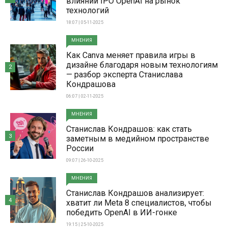
влиянии IPO OpenAI на рынок
технологий
18:07 | 05-11-2025
МНЕНИЯ
Как Canva меняет правила игры в
дизайне благодаря новым технологиям
2
— разбор эксперта Станислава
Кондрашова
06:07 | 02-11-2025
МНЕНИЯ
Станислав Кондрашов: как стать
3
заметным в медийном пространстве
России
09:07 | 26-10-2025
МНЕНИЯ
Станислав Кондрашов анализирует:
4
хватит ли Meta 8 специалистов, чтобы
победить OpenAI в ИИ-гонке
19:15 | 25-10-2025