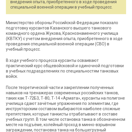
внедрения опыта, приобретенного в ходе проведения
специальной военной операции в учебный процесс.
Министерство обороны Российской Федерации показало
подготовку курсантов Казанского высшего танкового
командного ордена Жукова, Краснознаменного училища
(КВТКУ) с учетом внедрения опыта, приобретенного в ходе
проведения специальной военной операции (СВО) в
учебный процесс.
В ходе учебного процесса курсанты осваивают
практический курс общевойсковой и одиночной подготовки
в учебных подразделениях по специальностям танковых
войск.
После теоретической части и закреплении полученных
навыков на тренажерах современных российских танков,
таких как Т-72Б3, Т-80, Т-14 «Армата», курсанты на полигоне
училища сдают зачётные упражнения по элементам, где
инструкторским составом выбираются наиболее сложные
препятствия, которые танкисты отрабатывают в составе
учебных групп. В том числе остановка танка в обозначенном
месте на подъёме, колейный проход в минно-взрывном
заграждении, постановка танка на большегрузный