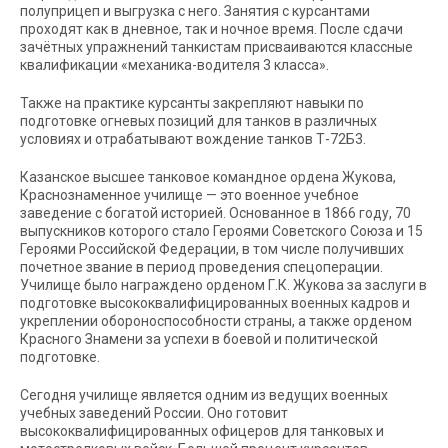
полуприцеп и выгрузка с него. Занятия с курсантами
проходят как в дневное, так и ночное время. После сдачи
зачётных упражнений танкистам присваиваются классные
квалификации «механика-водителя 3 класса».
Также на практике курсанты закрепляют навыки по
подготовке огневых позиций для танков в различных
условиях и отрабатывают вождение танков Т-72Б3.
Казанское высшее танковое командное ордена Жукова,
Краснознаменное училище — это военное учебное
заведение с богатой историей. Основанное в 1866 году, 70
выпускников которого стало Героями Советского Союза и 15
Героями Российской Федерации, в том числе получивших
почетное звание в период проведения спецоперации.
Училище было награждено орденом Г.К. Жукова за заслуги в
подготовке высококвалифицированных военных кадров и
укреплении обороноспособности страны, а также орденом
Красного Знамени за успехи в боевой и политической
подготовке.
Сегодня училище является одним из ведущих военных
учебных заведений России. Оно готовит
высококвалифицированных офицеров для танковых и