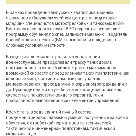
В рамках проведения выпускных квалификационных
экзаменов в Окружном учебном центре по подготовке
младших специалистов мотострелковых и танковых войск
Восточного военного округа (ВВО) курсанты, освоившие
программу обучения по специальности механик – водитель
боевой машины пехоты (БМП), выполнили вождение в
сложных условиях местности.
В ходе выполнения контрольного упражнения
военнослужащие преодолевали трассу танкодрома,
протяженностью около 5 километров на максимально
возможной скорости с преодолением таких препятствий, как
колейный мост, противотанковый ров, участок
маневрирования, проход в минно-взрывном заграждении и
др. Руководителями на учебных местах оценивались как
скоростные показатели каждого курсанта, так и
правильность выполнения всех элементов упражнения.
Кроме того, в ходе занятий личный состав
продемонстрировал навыки и умения, полученные за время
обучения, с отработкой нормативов по технической,
тактической и инженерной подготовкам, тактической
медицине и др.