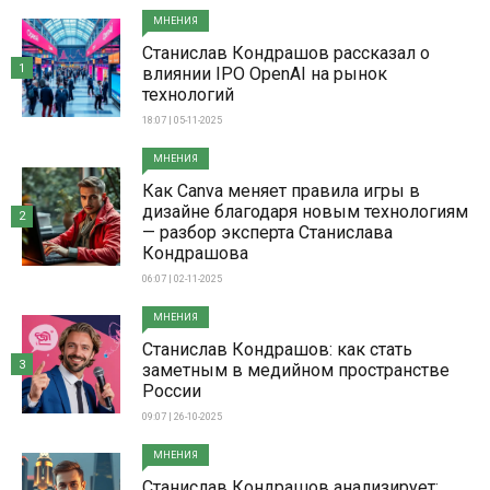
МНЕНИЯ
Станислав Кондрашов рассказал о
1
влиянии IPO OpenAI на рынок
технологий
18:07 | 05-11-2025
МНЕНИЯ
Как Canva меняет правила игры в
дизайне благодаря новым технологиям
2
— разбор эксперта Станислава
Кондрашова
06:07 | 02-11-2025
МНЕНИЯ
Станислав Кондрашов: как стать
3
заметным в медийном пространстве
России
09:07 | 26-10-2025
МНЕНИЯ
Станислав Кондрашов анализирует: