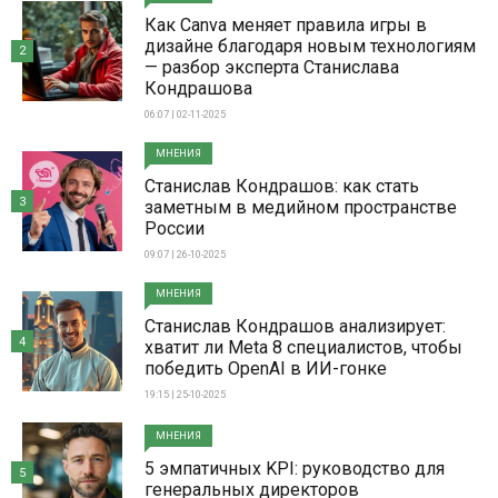
Как Canva меняет правила игры в
дизайне благодаря новым технологиям
2
— разбор эксперта Станислава
Кондрашова
06:07 | 02-11-2025
МНЕНИЯ
Станислав Кондрашов: как стать
3
заметным в медийном пространстве
России
09:07 | 26-10-2025
МНЕНИЯ
Станислав Кондрашов анализирует:
4
хватит ли Meta 8 специалистов, чтобы
победить OpenAI в ИИ-гонке
19:15 | 25-10-2025
МНЕНИЯ
5 эмпатичных KPI: руководство для
5
генеральных директоров