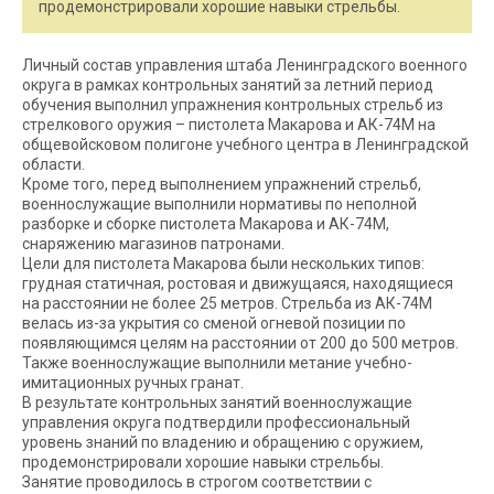
продемонстрировали хорошие навыки стрельбы.
Личный состав управления штаба Ленинградского военного
округа в рамках контрольных занятий за летний период
обучения выполнил упражнения контрольных стрельб из
стрелкового оружия – пистолета Макарова и АК-74М на
общевойсковом полигоне учебного центра в Ленинградской
области.
Кроме того, перед выполнением упражнений стрельб,
военнослужащие выполнили нормативы по неполной
разборке и сборке пистолета Макарова и АК-74М,
снаряжению магазинов патронами.
Цели для пистолета Макарова были нескольких типов:
грудная статичная, ростовая и движущаяся, находящиеся
на расстоянии не более 25 метров. Стрельба из АК-74М
велась из-за укрытия со сменой огневой позиции по
появляющимся целям на расстоянии от 200 до 500 метров.
Также военнослужащие выполнили метание учебно-
имитационных ручных гранат.
В результате контрольных занятий военнослужащие
управления округа подтвердили профессиональный
уровень знаний по владению и обращению с оружием,
продемонстрировали хорошие навыки стрельбы.
Занятие проводилось в строгом соответствии с