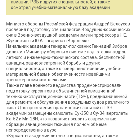
авиации, РЭБ и других специальностей, а также
осмотрел учебно-материальную базу академии.
Министр обороны Российской Федерации Андрей Белоусов
проверил подготовку специалистов Воздушно-космических
сил в Военно-воздушной академии имени профессора Н.Е.
Жуковского и Ю.А. Гагарина в Воронеже.
Начальник академии генерал-полковник Геннадий Зибров
доложил Министру обороны о системе подготовки кадров
летного и инженерно-технического состава, беспилотной
авиации, радиоэлектронной борьбы и других
специальностей, а также о совершенствовании учебно-
материальной базы и обеспеченности новейшими
тренажерными комплексами.
Также главе военного ведомства продемонстрировали
подготовку курсантов в объединенной авиационной
технико-эксплуатационной части (ТЭЧ), предназначенной
для ремонта и обслуживания воздушных судов различного
типа. Для проведения практических занятий в ТЭЧ
академии размещены самолеты Су-35С и Су-34, вертолеты
Ка-52 и Ми-28Н, что позволяет освоить современные
образцы авиационной техники в полном объеме
непосредственно в вузе.
«Курсанты академии летных специальностей, а также