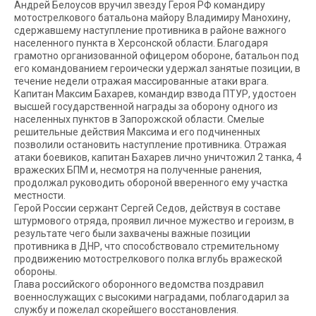
Андрей Белоусов вручил звезду Героя РФ командиру
мотострелкового батальона майору Владимиру Манохину,
сдержавшему наступление противника в районе важного
населенного пункта в Херсонской области. Благодаря
грамотно организованной офицером обороне, батальон под
его командованием героически удержал занятые позиции, в
течение недели отражая массированные атаки врага.
Капитан Максим Бахарев, командир взвода ПТУР, удостоен
высшей государственной награды за оборону одного из
населенных пунктов в Запорожской области. Смелые
решительные действия Максима и его подчиненных
позволили остановить наступление противника. Отражая
атаки боевиков, капитан Бахарев лично уничтожил 2 танка, 4
вражеских БПМ и, несмотря на полученные ранения,
продолжал руководить обороной вверенного ему участка
местности.
Герой России сержант Сергей Седов, действуя в составе
штурмового отряда, проявил личное мужество и героизм, в
результате чего были захвачены важные позиции
противника в ДНР, что способствовало стремительному
продвижению мотострелкового полка вглубь вражеской
обороны.
Глава российского оборонного ведомства поздравил
военнослужащих с высокими наградами, поблагодарил за
службу и пожелал скорейшего восстановления.