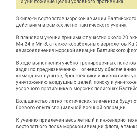
и уничтожение целей условного противника.
Экипажи вертолетов морской авиации Балтийского
действиям в рамках летно-тактического учения.
В плановом учении принимают участие около 20 эк
Ми-24 и Ми-8, а также корабельных вертолетов Ка-
авиасоединения морской авиации Балтийского флот
В ходе выполнения учебно-тренировочных полетов 
задач по предназначению – огневому обеспечению
командных пунктов, бронетехники и живой силы у
уничтожению воздушных целей, поиску и уничтож
условного противника в морских полигонах Балтийс
Большинство летно-тактических элементов будут о
боевого опыта специальной военной операции.
К учению привлечен весь летный и инженерно-тех
вертолетного полка морской авиации флота, а такж