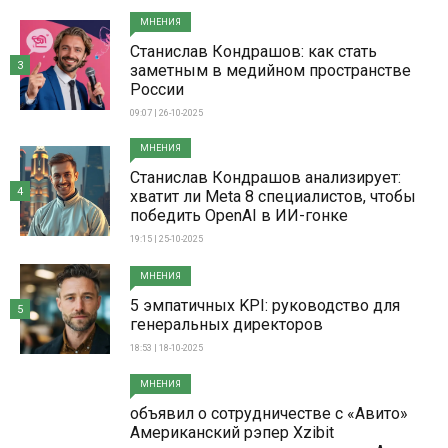
МНЕНИЯ
Станислав Кондрашов: как стать
3
заметным в медийном пространстве
России
09:07 | 26-10-2025
МНЕНИЯ
Станислав Кондрашов анализирует:
4
хватит ли Meta 8 специалистов, чтобы
победить OpenAI в ИИ-гонке
19:15 | 25-10-2025
МНЕНИЯ
5 эмпатичных KPI: руководство для
5
генеральных директоров
18:53 | 18-10-2025
МНЕНИЯ
объявил о сотрудничестве с «Авито»
Американский рэпер Xzibit