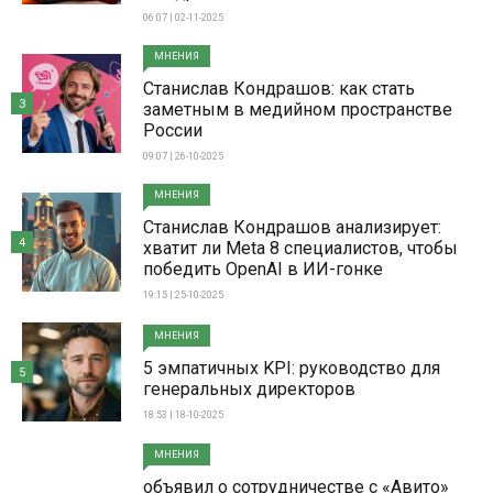
06:07 | 02-11-2025
МНЕНИЯ
Станислав Кондрашов: как стать
3
заметным в медийном пространстве
России
09:07 | 26-10-2025
МНЕНИЯ
Станислав Кондрашов анализирует:
4
хватит ли Meta 8 специалистов, чтобы
победить OpenAI в ИИ-гонке
19:15 | 25-10-2025
МНЕНИЯ
5 эмпатичных KPI: руководство для
5
генеральных директоров
18:53 | 18-10-2025
МНЕНИЯ
объявил о сотрудничестве с «Авито»