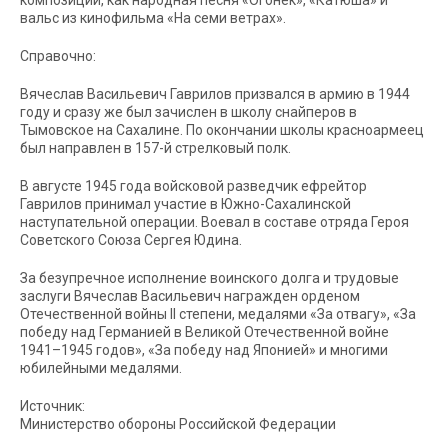
композиции, как народная песня «Огонек», «Катюша» и
вальс из кинофильма «На семи ветрах».
Справочно:
Вячеслав Васильевич Гаврилов призвался в армию в 1944
году и сразу же был зачислен в школу снайперов в
Тымовское на Сахалине. По окончании школы красноармеец
был направлен в 157-й стрелковый полк.
В августе 1945 года войсковой разведчик ефрейтор
Гаврилов принимал участие в Южно-Сахалинской
наступательной операции. Воевал в составе отряда Героя
Советского Союза Сергея Юдина.
За безупречное исполнение воинского долга и трудовые
заслуги Вячеслав Васильевич награжден орденом
Отечественной войны II степени, медалями «За отвагу», «За
победу над Германией в Великой Отечественной войне
1941–1945 годов», «За победу над Японией» и многими
юбилейными медалями.
Источник:
Министерство обороны Российской Федерации