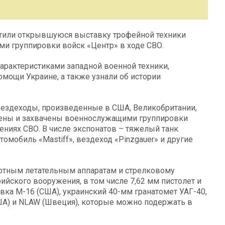
етили открывшуюся выставку трофейной техники
и группировки войск «Центр» в ходе СВО.
арактеристиками западной военной техники,
мощи Украине, а также узнали об истории
вездеходы, произведенные в США, Великобритании,
ожены и захвачены военнослужащими группировки
ниях СВО. В числе экспонатов – тяжелый танк
томобиль «Mastiff», вездеход «Pinzgauer» и другие
тным летательным аппаратам и стрелковому
йского вооружения, в том числе 7,62 мм пистолет и
вка М-16 (США), украинский 40-мм гранатомет УАГ-40,
ША) и NLAW (Швеция), которые можно подержать в