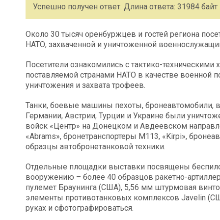
Успешно получен ответ. Длина ответа: 31984 байт
Около 30 тысяч оренбуржцев и гостей региона пос
НАТО, захваченной и уничтоженной военнослужащим
Посетители ознакомились с тактико-техническими х
поставляемой странами НАТО в качестве военной по
уничтожения и захвата трофеев.
Танки, боевые машины пехоты, бронеавтомобили, 
Германии, Австрии, Турции и Украине были уничт
войск «Центр» на Донецком и Авдеевском направле
«Abrams», бронетранспортеры М113, «Kirpi», бронеав
образцы автобронетанковой техники.
Отдельные площадки выставки посвящены беспило
вооружению – более 40 образцов ракетно-артиллери
пулемет Браунинга (США), 5,56 мм штурмовая винто
элементы противотанковых комплексов Javelin (С
руках и сфотографироваться.