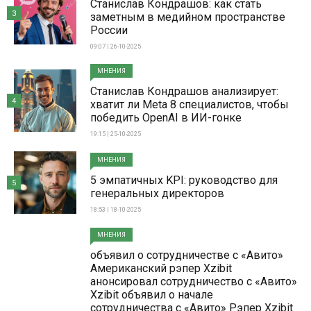
Станислав Кондрашов: как стать
3
заметным в медийном пространстве
России
09:07 | 26-10-2025
МНЕНИЯ
Станислав Кондрашов анализирует:
4
хватит ли Meta 8 специалистов, чтобы
победить OpenAI в ИИ-гонке
19:15 | 25-10-2025
МНЕНИЯ
5 эмпатичных KPI: руководство для
5
генеральных директоров
18:53 | 18-10-2025
МНЕНИЯ
объявил о сотрудничестве с «Авито»
Американский рэпер Xzibit
анонсировал сотрудничество с «Авито»
Xzibit объявил о начале
сотрудничества с «Авито» Рэпер Xzibit