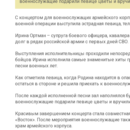
военнослужащие подарили певице цветы и вручи
С концертом для военнослужащих армейского корпу
военной операции выступила эстрадная певица, тел
Ирина Ортман – супруга боевого офицера, кавалер
долг в рядах российской армии с первых дней СВО.
Выступления исполнительницы проходили непосред
бойцов Ирина исполнила самые знаменитые хиты гр
песни военных лет.
Как отметила певица, когда Родина находится в опас
остаться в стороне и решила приехать к военнослу
После каждой исполненной песни зал наполнялся 
военнослужащие подарили певице цветы и вручили
Красивым завершением концерта стала совместная
«Восток». После мероприятия военнослужащие так
храм армейского корпуса.