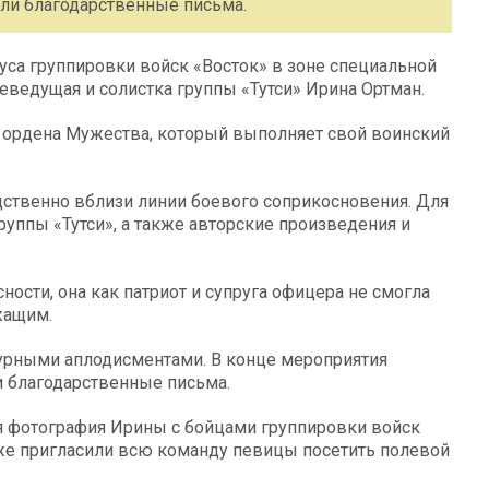
ли благодарственные письма.
са группировки войск «Восток» в зоне специальной
еведущая и солистка группы «Тутси» Ирина Ортман.
а ордена Мужества, который выполняет свой воинский
ственно вблизи линии боевого соприкосновения. Для
уппы «Тутси», а также авторские произведения и
ности, она как патриот и супруга офицера не смогла
жащим.
бурными аплодисментами. В конце мероприятия
 благодарственные письма.
 фотография Ирины с бойцами группировки войск
же пригласили всю команду певицы посетить полевой