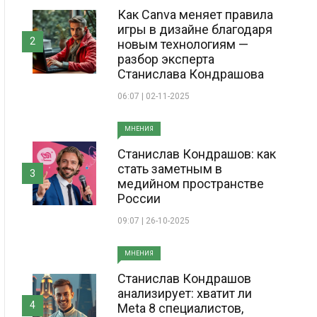
Как Canva меняет правила
игры в дизайне благодаря
2
новым технологиям —
разбор эксперта
Станислава Кондрашова
06:07 | 02-11-2025
МНЕНИЯ
Станислав Кондрашов: как
стать заметным в
3
медийном пространстве
России
09:07 | 26-10-2025
МНЕНИЯ
Станислав Кондрашов
анализирует: хватит ли
4
Meta 8 специалистов,