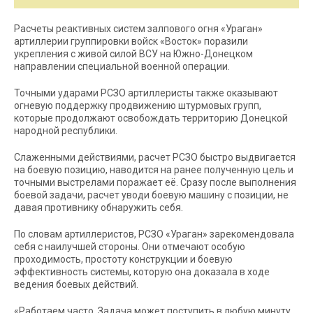
Расчеты реактивных систем залпового огня «Ураган»
артиллерии группировки войск «Восток» поразили
укрепления с живой силой ВСУ на Южно-Донецком
направлении специальной военной операции.
Точными ударами РСЗО артиллеристы также оказывают
огневую поддержку продвижению штурмовых групп,
которые продолжают освобождать территорию Донецкой
народной республики.
Слаженными действиями, расчет РСЗО быстро выдвигается
на боевую позицию, наводится на ранее полученную цель и
точными выстрелами поражает её. Сразу после выполнения
боевой задачи, расчет уводи боевую машину с позиции, не
давая противнику обнаружить себя.
По словам артиллеристов, РСЗО «Ураган» зарекомендовала
себя с наилучшей стороны. Они отмечают особую
проходимость, простоту конструкции и боевую
эффективность системы, которую она доказала в ходе
ведения боевых действий.
«Работаем часто. Задача может поступить в любую минуту.