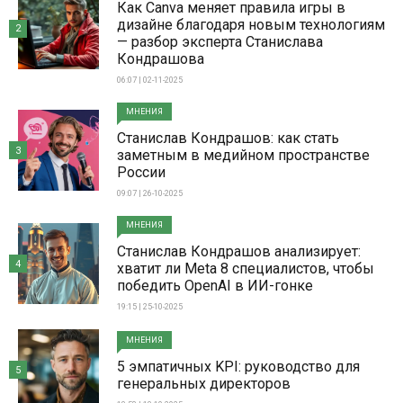
Как Canva меняет правила игры в
дизайне благодаря новым технологиям
2
— разбор эксперта Станислава
Кондрашова
06:07 | 02-11-2025
МНЕНИЯ
Станислав Кондрашов: как стать
3
заметным в медийном пространстве
России
09:07 | 26-10-2025
МНЕНИЯ
Станислав Кондрашов анализирует:
4
хватит ли Meta 8 специалистов, чтобы
победить OpenAI в ИИ-гонке
19:15 | 25-10-2025
МНЕНИЯ
5 эмпатичных KPI: руководство для
5
генеральных директоров