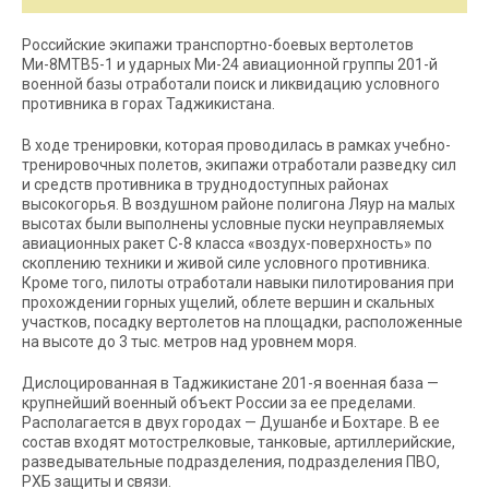
Российские экипажи транспортно-боевых вертолетов
Ми-8МТВ5-1 и ударных Ми-24 авиационной группы 201-й
военной базы отработали поиск и ликвидацию условного
противника в горах Таджикистана.
В ходе тренировки, которая проводилась в рамках учебно-
тренировочных полетов, экипажи отработали разведку сил
и средств противника в труднодоступных районах
высокогорья. В воздушном районе полигона Ляур на малых
высотах были выполнены условные пуски неуправляемых
авиационных ракет С-8 класса «воздух-поверхность» по
скоплению техники и живой силе условного противника.
Кроме того, пилоты отработали навыки пилотирования при
прохождении горных ущелий, облете вершин и скальных
участков, посадку вертолетов на площадки, расположенные
на высоте до 3 тыс. метров над уровнем моря.
Дислоцированная в Таджикистане 201-я военная база —
крупнейший военный объект России за ее пределами.
Располагается в двух городах — Душанбе и Бохтаре. В ее
состав входят мотострелковые, танковые, артиллерийские,
разведывательные подразделения, подразделения ПВО,
РХБ защиты и связи.