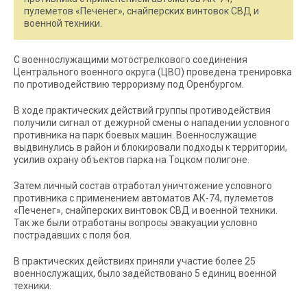
пулеметов «Печенег», снайперских винтовок СВД и
военной техники.
С военнослужащими мотострелкового соединения
Центрального военного округа (ЦВО) проведена тренировка
по противодействию терроризму под Оренбургом.
В ходе практических действий группы противодействия
получили сигнал от дежурной смены о нападении условного
противника на парк боевых машин. Военнослужащие
выдвинулись в район и блокировали подходы к территории,
усилив охрану объектов парка на Тоцком полигоне.
Затем личный состав отработал уничтожение условного
противника с применением автоматов АК-74, пулеметов
«Печенег», снайперских винтовок СВД и военной техники.
Так же были отработаны вопросы эвакуации условно
пострадавших с поля боя.
В практических действиях приняли участие более 25
военнослужащих, было задействовано 5 единиц военной
техники.