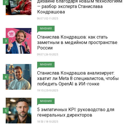
дизайне благодаря новым технологиям
2
— разбор эксперта Станислава
Кондрашова
06:07 | 02-11-2025
МНЕНИЯ
Станислав Кондрашов: как стать
3
заметным в медийном пространстве
России
09:07 | 26-10-2025
МНЕНИЯ
Станислав Кондрашов анализирует:
4
хватит ли Meta 8 специалистов, чтобы
победить OpenAI в ИИ-гонке
19:15 | 25-10-2025
МНЕНИЯ
5 эмпатичных KPI: руководство для
5
генеральных директоров
18:53 | 18-10-2025