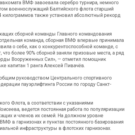
лавкомата ВМФ завоевала серебро турнира, немного
этом военнослужащий Балтийского флота старший
74 килограммов также установил абсолютный рекорд
жащих сборной команды Главного командования
 отдельная команда, сборная ВМФ впервые принимала
вила о себе, как о конкурентоспособной команде, с
т, что более 90% сборной заняли призовые места, а ряд
корды Вооруженных Сил», — отметил помощник
е капитан 1 ранга Алексей Пивачёв.
 общим руководством Центрального спортивного
дерации пауэрлифтинга России по городу Санкт-
кого Флота, в соответствии с указаниями
сеева, ведется постоянная работа по популяризации
жащих и членов их семей. На должном уровне
Ф в гарнизонах и пунктах постоянного базирования
циальной инфраструктуры в флотских гарнизонах.