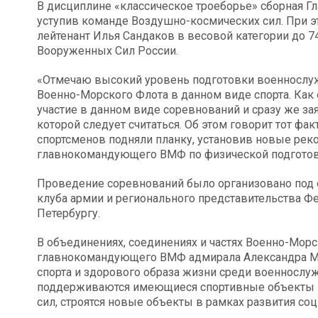
В дисциплине «классическое троеборье» сборная Г
уступив команде Воздушно-космических сил. При 
лейтенант Илья Сандаков в весовой категории до 
Вооруженных Сил России.
«Отмечаю высокий уровень подготовки военнослу
Военно-Морского Флота в данном виде спорта. Как
участие в данном виде соревнований и сразу же зая
которой следует считаться. Об этом говорит тот фак
спортсменов подняли планку, установив новые ре
главнокомандующего ВМФ по физической подготовк
Проведение соревнований было организовано под
клуба армии и регионального представительства Фе
Петербургу.
В объединениях, соединениях и частях Военно-Морс
главнокомандующего ВМФ адмирала Александра Мои
спорта и здорового образа жизни среди военнослу
поддерживаются имеющиеся спортивные объекты ВМ
сил, строятся новые объекты в рамках развития со