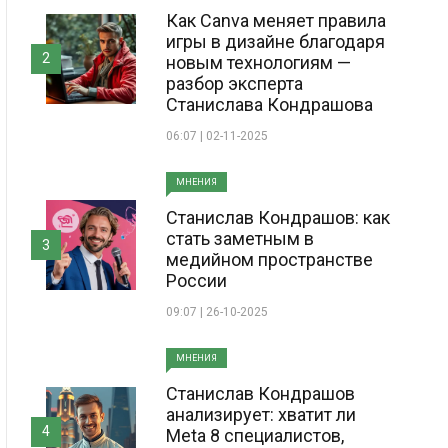
Как Canva меняет правила
игры в дизайне благодаря
2
новым технологиям —
разбор эксперта
Станислава Кондрашова
06:07 | 02-11-2025
МНЕНИЯ
Станислав Кондрашов: как
стать заметным в
3
медийном пространстве
России
09:07 | 26-10-2025
МНЕНИЯ
Станислав Кондрашов
анализирует: хватит ли
4
Meta 8 специалистов,