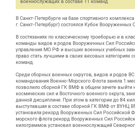
военнослужащих в составе 11 команд.
В Санкт-Петербурге на базе спортивного комплекса
г. Санкт-Петербург) состоялся Кубок Вооруженных 
В состязаниях по классическому троеборью и в кл
команды видов и родов Вооруженных Сил Российск
управления МО РФ и высших военных учебных заве
право стать лучшими в своих весовых категориях с
команд.
Среди сборных военных округов, видов и родов ВС
командования Военно-Морского Флота заняла 1 мес
позволило сборной ГК ВМФ в общем зачете выйти 
космических сил и Восточного военного округа, за
данной дисциплине. При этом в категории до 84 к
выступавшая в составе сборной ГК ВМФ от ВУНЦ В
установила рекорд Вооруженных Сил Российской Ф
морского флота рекорд Вооруженных Сил Российск
килограммов установил военнослужащий Северног