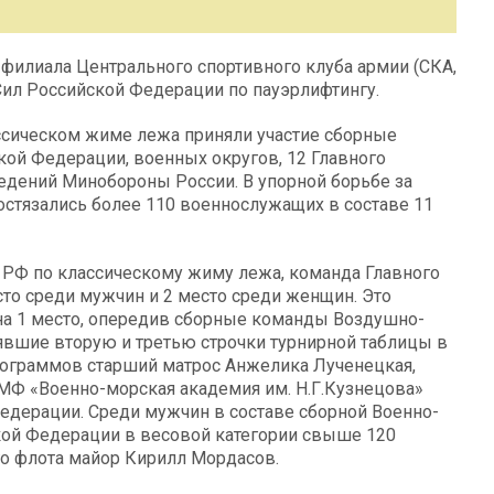
 филиала Центрального спортивного клуба армии (СКА,
Сил Российской Федерации по пауэрлифтингу.
ассическом жиме лежа приняли участие сборные
ой Федерации, военных округов, 12 Главного
дений Минобороны России. В упорной борьбе за
остязались более 110 военнослужащих в составе 11
 РФ по классическому жиму лежа, команда Главного
то среди мужчин и 2 место среди женщин. Это
на 1 место, опередив сборные команды Воздушно-
нявшие вторую и третью строчки турнирной таблицы в
илограммов старший матрос Анжелика Лученецкая,
МФ «Военно-морская академия им. Н.Г.Кузнецова»
едерации. Среди мужчин в составе сборной Военно-
ой Федерации в весовой категории свыше 120
о флота майор Кирилл Мордасов.