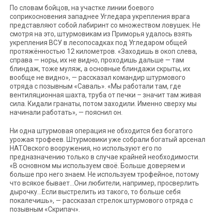
По словам бойцов, на участке линии боевого
соприкосновения западнее Угледара укрепления врага
представляют собой лабиринт со множеством ловушек. Не
смотря на это, штурмовикам из Приморья удалось взять
укрепления ВСУ в лесопосадках под Угледаром общей
протяжённостью 12 километров. «Заходишь в окоп слева,
справа — норы, их не видно, проходишь дальше — там
блиндаж, тоже муляж, а основные блиндажи скрыты, их
вообще не видно», — рассказал командир штурмового
отряда с позывным «Саваль». «Мы работали там, где
вентиляционная шахта, труба от печки – значит там живая
сила. Кидали гранаты, потом заходили. Именно сверху мы
начинали работать», — пояснил он.
Ни одна штурмовая операция не обходится без богатого
урожая трофеев. Штурмовики уже собрали богатый арсенал
НАТОвского вооружения, но используют его по
предназначению только в случае крайней необходимости.
«В основном мы используем своё. Больше доверяем и
больше про него знаем. Не используем трофейное, потому
что всякое бывает…Они любители, например, просверлить
дырочку…Если выстрелить из такого, то больше себя
покалечишь», — рассказал стрелок штурмового отряда с
позывным «Скрипач».