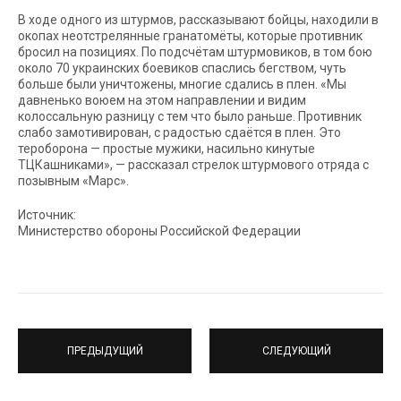
В ходе одного из штурмов, рассказывают бойцы, находили в
окопах неотстрелянные гранатомёты, которые противник
бросил на позициях. По подсчётам штурмовиков, в том бою
около 70 украинских боевиков спаслись бегством, чуть
больше были уничтожены, многие сдались в плен. «Мы
давненько воюем на этом направлении и видим
колоссальную разницу с тем что было раньше. Противник
слабо замотивирован, с радостью сдаётся в плен. Это
тероборона — простые мужики, насильно кинутые
ТЦКашниками», — рассказал стрелок штурмового отряда с
позывным «Марс».
Источник:
Министерство обороны Российской Федерации
ПРЕДЫДУЩИЙ
СЛЕДУЮЩИЙ