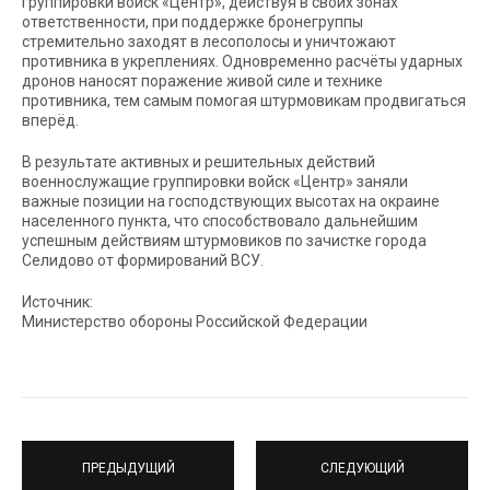
группировки войск «Центр», действуя в своих зонах
ответственности, при поддержке бронегруппы
стремительно заходят в лесополосы и уничтожают
противника в укреплениях. Одновременно расчёты ударных
дронов наносят поражение живой силе и технике
противника, тем самым помогая штурмовикам продвигаться
вперёд.
В результате активных и решительных действий
военнослужащие группировки войск «Центр» заняли
важные позиции на господствующих высотах на окраине
населенного пункта, что способствовало дальнейшим
успешным действиям штурмовиков по зачистке города
Селидово от формирований ВСУ.
Источник:
Министерство обороны Российской Федерации
ПРЕДЫДУЩИЙ
СЛЕДУЮЩИЙ