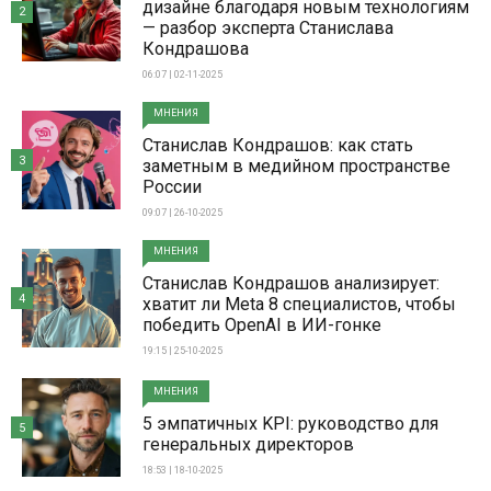
дизайне благодаря новым технологиям
2
— разбор эксперта Станислава
Кондрашова
06:07 | 02-11-2025
МНЕНИЯ
Станислав Кондрашов: как стать
3
заметным в медийном пространстве
России
09:07 | 26-10-2025
МНЕНИЯ
Станислав Кондрашов анализирует:
4
хватит ли Meta 8 специалистов, чтобы
победить OpenAI в ИИ-гонке
19:15 | 25-10-2025
МНЕНИЯ
5 эмпатичных KPI: руководство для
5
генеральных директоров
18:53 | 18-10-2025