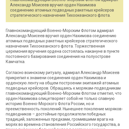
Александр Моисеев вручил орден Нахимова
соединению атомных подводных ракетных крейсеров
стратегического назначения Тихоокеанского флота.
Главнокомандующий Военно-Морским Флотом адмирал
Александр Моисеев вручил орден Нахимова соединению
атомных подводных ракетных крейсеров стратегического
назначения Тихоокеанского флота. Торжественная
церемония вручения ордена состоялась накануне в пункте
постоянного базирования соединения на полуострове
Камчатка.
Согласно воинскому ритуалу, адмирал Александр Моисеев
прикрепил к знамени соединения орден Нахимова и
орденскую ленту на общем построении экипажей атомных
подводных крейсеров. Обращаясь к морякам-подводникам
главнокомандующий Военно-Морским Флотом отметил, что
орден Нахимова олицетворяет собой не только славную
историю Военно-Морского Флота России, но и
преемственность поколений. Нынешнее поколение моряков-
подводников – достойные продолжатели победных
традиций, заложенных предками, громившими врага на
морях во времена становления Российского государства, а