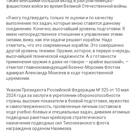
также внёсшими большой вклад в разгром немецко-
фашистских войск во время Великой Отечественной войны.
«Я могу подтвердить только те оценки и по качеству
выполнения тех задач, которые мною ставятся данному
соединению. Конечно, высочайший уровень подготовки. Я
имею непосредственное отношение к управлению этими
силами, вижу, как эти задачи решают корабли. Надо
отметить, что это современные корабли. Это совершенно
другой уровень техники. Оружие, которое, в первую очередь,
высочайшей технической надёжности. А о готовности
применения оружия я даже не говорю – крайне высокий», —
отметил главнокомандующий Военно-Морским Флотом
адмирал Александр Моисеев в ходе торжественной
церемонии.
Указом Президента Российской Федерации № 325 от 10 мая
2024 года за заслуги в укреплении обороноспособности
страны, высокие показатели в боевой подготовке, мужество
и самоотверженность, проявленные личным составом в
ходе учебно-боевых и специальных задач, дивизия атомных
подводных ракетных крейсеров стратегического
назначения подводных сил Тихоокеанского флота
награждена орденом Нахимова.