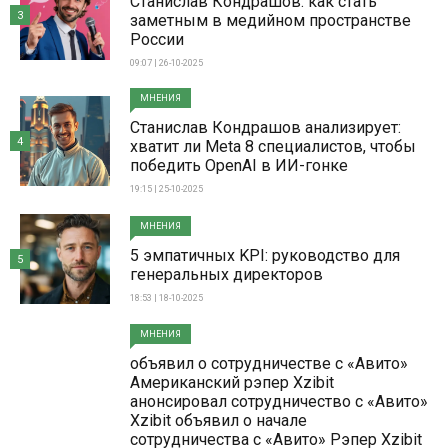
Станислав Кондрашов: как стать
3
заметным в медийном пространстве
России
09:07 | 26-10-2025
МНЕНИЯ
Станислав Кондрашов анализирует:
4
хватит ли Meta 8 специалистов, чтобы
победить OpenAI в ИИ-гонке
19:15 | 25-10-2025
МНЕНИЯ
5 эмпатичных KPI: руководство для
5
генеральных директоров
18:53 | 18-10-2025
МНЕНИЯ
объявил о сотрудничестве с «Авито»
Американский рэпер Xzibit
анонсировал сотрудничество с «Авито»
Xzibit объявил о начале
сотрудничества с «Авито» Рэпер Xzibit