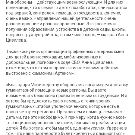
Минобороны — действующим военнослужащим. И для них
понимание, что о семье, о детях позаботятся, они находятся
под охраной, контролем, помощью государства, конечно,
очень важно. Направления нашей деятельности очень
разносторонние и разнонаправленные. Это касается и
получения образования, устройства в детские сады, школы,
вопросы трудоустройства, в том числе жен», — сказала Анна
Цивилева.
Также коснулись организации профильных лагерных смен
для детей военнослужащих, мобилизованных и
добровольцев, погибших в ходе СВО. Анна Цивилева
отметила, что в этом вопросе активное взаимодействие
выстроено с крымским «Артеком».
«Благодаря Министерству обороны мы организуем доставку
гуманитарной помощи в новые регионы. Вы даете
возможность безопасно провезти ее моим сотрудникам. И я
хотела бы предложить свою помощь с точки зрения
гуманитарных штабов уполномоченного, которые есть в
новых четырех регионах. Предлагаем и помощь семьям с
детьми, где это необходимо. К примеру, когда нужно какое-
то специализированное питание, техника по реабилитации
детей. Я бы хотела, чтобы мы объединили усилия. Уверена в
том, что наше партнерство будет крепнуть и расширяться»,