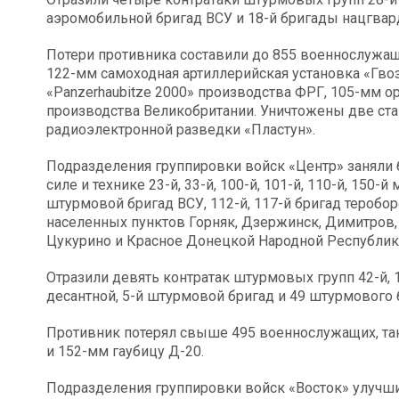
аэромобильной бригад ВСУ и 18-й бригады нацгвар
Потери противника составили до 855 военнослужащ
122-мм самоходная артиллерийская установка «Гво
«Panzerhaubitze 2000» производства ФРГ, 105-мм 
производства Великобритании. Уничтожены две ста
радиоэлектронной разведки «Пластун».
Подразделения группировки войск «Центр» заняли
силе и технике 23-й, 33-й, 100-й, 101-й, 110-й, 150-
штурмовой бригад ВСУ, 112-й, 117-й бригад теробо
населенных пунктов Горняк, Дзержинск, Димитров,
Цукурино и Красное Донецкой Народной Республик
Отразили девять контратак штурмовых групп 42-й, 
десантной, 5-й штурмовой бригад и 49 штурмового 
Противник потерял свыше 495 военнослужащих, та
и 152-мм гаубицу Д-20.
Подразделения группировки войск «Восток» улучш