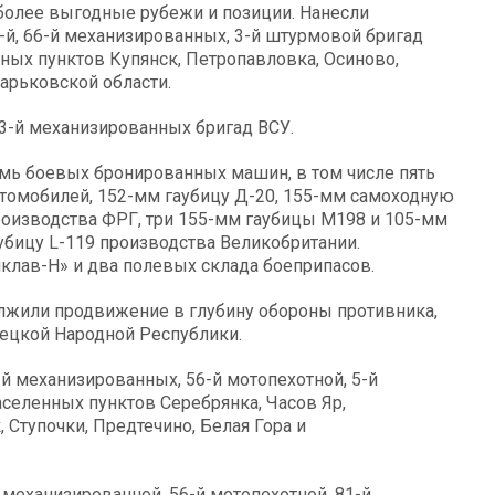
более выгодные рубежи и позиции. Нанесли
53-й, 66-й механизированных, 3-й штурмовой бригад
ных пунктов Купянск, Петропавловка, Осиново,
арьковской области.
53-й механизированных бригад ВСУ.
мь боевых бронированных машин, в том числе пять
томобилей, 152-мм гаубицу Д-20, 155-мм самоходную
производства ФРГ, три 155-мм гаубицы М198 и 105-мм
убицу L-119 производства Великобритании.
клав-Н» и два полевых склада боеприпасов.
жили продвижение в глубину обороны противника,
ецкой Народной Республики.
й механизированных, 56-й мотопехотной, 5-й
аселенных пунктов Серебрянка, Часов Яр,
 Ступочки, Предтечино, Белая Гора и
механизированной, 56-й мотопехотной, 81-й