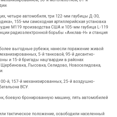
дии.
их, четыре автомобиля, три 122-мм гаубицы Д-30,
здика», 155-мм самоходная артиллерийская установка
орудие M119 производства США и 105-мм гаубица L-119
нции радиоэлектронной борьбы «Анклав-Н» и станция
 более выгодные рубежи, нанесли поражение живой
й механизированных, 5-й танковой, 95-й десантно-
роны и 15-й бригады нацгвардии в районах
 Щербиновка, Лысовка, Селидово, Новоселидовка,
и.
100-й, 157-й механизированных, 25-й воздушно-
батальона ВСУ.
нк, боевую бронированную машину, пять автомобилей
или тактическое положение, освободили населенный