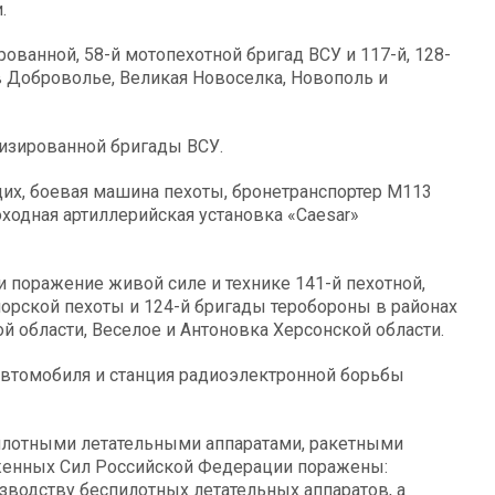
.
ванной, 58-й мотопехотной бригад ВСУ и 117-й, 128-
в Доброволье, Великая Новоселка, Новополь и
изированной бригады ВСУ.
их, боевая машина пехоты, бронетранспортер М113
ходная артиллерийская установка «Caesar»
 поражение живой силе и технике 141-й пехотной,
морской пехоты и 124-й бригады теробороны в районах
 области, Веселое и Антоновка Херсонской области.
автомобиля и станция радиоэлектронной борьбы
илотными летательными аппаратами, ракетными
женных Сил Российской Федерации поражены:
изводству беспилотных летательных аппаратов, а