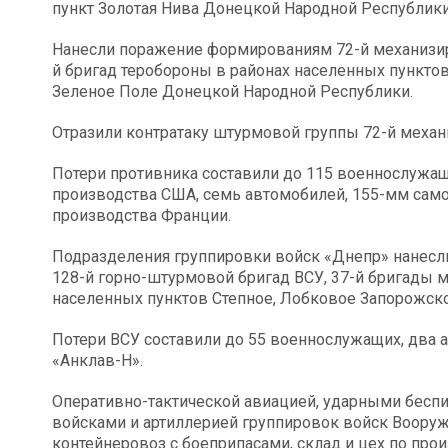
пункт Золотая Нива Донецкой Народной Республики
Нанесли поражение формированиям 72-й механизиро
й бригад теробороны в районах населенных пункто
Зеленое Поле Донецкой Народной Республики.
Отразили контратаку штурмовой группы 72-й механ
Потери противника составили до 115 военнослужащ
производства США, семь автомобилей, 155-мм само
производства Франции.
Подразделения группировки войск «Днепр» нанесли
128-й горно-штурмовой бригад ВСУ, 37-й бригады 
населенных пунктов Степное, Лобковое Запорожской
Потери ВСУ составили до 55 военнослужащих, два 
«Анклав-Н».
Оперативно-тактической авиацией, ударными бесп
войсками и артиллерией группировок войск Воору
контейнеровоз с боеприпасами, склад и цех по про