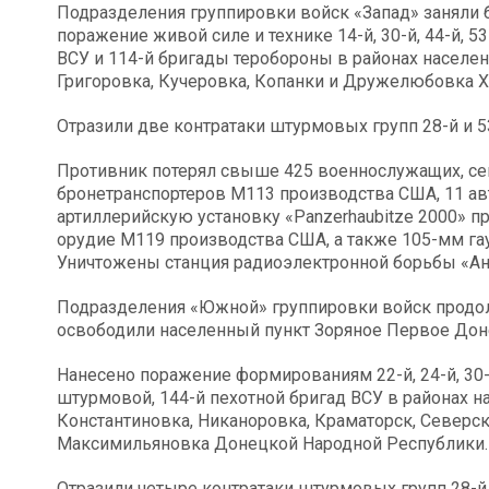
Подразделения группировки войск «Запад» заняли 
поражение живой силе и технике 14-й, 30-й, 44-й, 
ВСУ и 114-й бригады теробороны в районах населен
Григоровка, Кучеровка, Копанки и Дружелюбовка Х
Отразили две контратаки штурмовых групп 28-й и 
Противник потерял свыше 425 военнослужащих, се
бронетранспортеров М113 производства США, 11 ав
артиллерийскую установку «Panzerhaubitze 2000» 
орудие M119 производства США, а также 105-мм га
Уничтожены станция радиоэлектронной борьбы «Ан
Подразделения «Южной» группировки войск продол
освободили населенный пункт Зоряное Первое Дон
Нанесено поражение формированиям 22-й, 24-й, 30-
штурмовой, 144-й пехотной бригад ВСУ в районах н
Константиновка, Никаноровка, Краматорск, Северск,
Максимильяновка Донецкой Народной Республики.
Отразили четыре контратаки штурмовых групп 28-й 