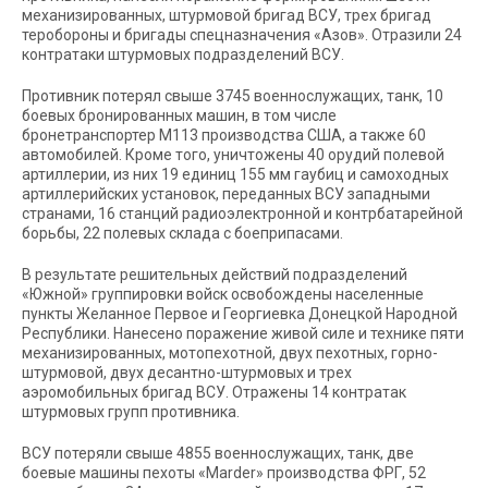
механизированных, штурмовой бригад ВСУ, трех бригад
теробороны и бригады спецназначения «Азов». Отразили 24
контратаки штурмовых подразделений ВСУ.
Противник потерял свыше 3745 военнослужащих, танк, 10
боевых бронированных машин, в том числе
бронетранспортер М113 производства США, а также 60
автомобилей. Кроме того, уничтожены 40 орудий полевой
артиллерии, из них 19 единиц 155 мм гаубиц и самоходных
артиллерийских установок, переданных ВСУ западными
странами, 16 станций радиоэлектронной и контрбатарейной
борьбы, 22 полевых склада с боеприпасами.
В результате решительных действий подразделений
«Южной» группировки войск освобождены населенные
пункты Желанное Первое и Георгиевка Донецкой Народной
Республики. Нанесено поражение живой силе и технике пяти
механизированных, мотопехотной, двух пехотных, горно-
штурмовой, двух десантно-штурмовых и трех
аэромобильных бригад ВСУ. Отражены 14 контратак
штурмовых групп противника.
ВСУ потеряли свыше 4855 военнослужащих, танк, две
боевые машины пехоты «Marder» производства ФРГ, 52