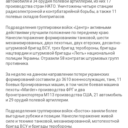
автомобиля и 34 орудия полевой артиллерии, из них 17
производства стран НАТО. Уничтожены четыре станции
радиоэлектронной и контрбатарейной борьбы, а также 11
полевых складов боеприпасов.
Подразделения группировки войск «Центр» активными
действиями улучшили положение по переднему краю.
Нанесли поражение формированиям танковой, шести
механизированных, двух пехотных, двух егерских, десантно-
штурмовой бригад ВСУ, трех бригад теробороны, бригады
нацгвардии и штурмовой бригады «Лють» национальной
полиции Украины. Отразили 58 контратак штурмовых групп
противника.
За неделю на данном направлении потери украинских
формирований составили до 3610 военнослужащих, танк, 11
боевых бронированных машин, в том числе боевая машина
пехоты «Marder» производства ФРГ и два
бронетранспортера М113 производства США, 21 автомобиль
и 29 орудий полевой артиллерии.
Подразделения группировки войск «Восток» заняли более
выгодные рубежи и позиции. Нанесли поражение живой
силе и технике танковой, механизированной, мотопехотной
бригад ВСУ и бригады теробороны.