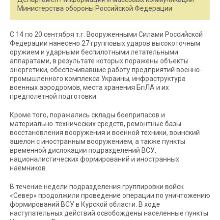
Министерства обороны Российской Федерации
С 14 по 20 сентября т.г. Вооруженными Силами Российской
Федерации нанесено 27 групповых ударов высокоточным
оружием и ударными беспилотными летательными
аппаратами, в результате которых поражены объекты
энергетики, обеспечивавшие работу предприятий военно-
промышленного комплекса Украины, инфраструктура
военных аэродромов, места хранения БпЛА и их
предполетной подготовки.
Кроме того, поражались склады боеприпасов и
материально-технических средств, ремонтные базы
восстановления вооружения и военной техники, воинский
эшелон с иностранным вооружением, а также пункты
временной дислокации подразделений ВСУ,
националистических формирований и иностранных
наемников.
В течение недели подразделения группировки войск
«Север» продолжили проведение операции по уничтожению
формирований ВСУ в Курской области. В ходе
наступательных действий освобождены населенные пункты