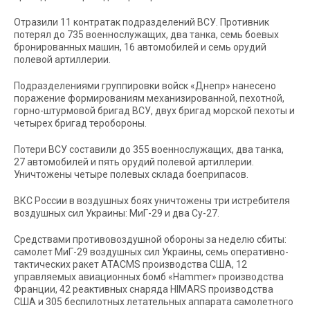
Отразили 11 контратак подразделений ВСУ. Противник
потерял до 735 военнослужащих, два танка, семь боевых
бронированных машин, 16 автомобилей и семь орудий
полевой артиллерии.
Подразделениями группировки войск «Днепр» нанесено
поражение формированиям механизированной, пехотной,
горно-штурмовой бригад ВСУ, двух бригад морской пехоты и
четырех бригад теробороны.
Потери ВСУ составили до 355 военнослужащих, два танка,
27 автомобилей и пять орудий полевой артиллерии.
Уничтожены четыре полевых склада боеприпасов.
ВКС России в воздушных боях уничтожены три истребителя
воздушных сил Украины: МиГ-29 и два Су-27.
Средствами противовоздушной обороны за неделю сбиты:
самолет МиГ-29 воздушных сил Украины, семь оперативно-
тактических ракет ATACMS производства США, 12
управляемых авиационных бомб «Hammer» производства
Франции, 42 реактивных снаряда HIMARS производства
США и 305 беспилотных летательных аппарата самолетного