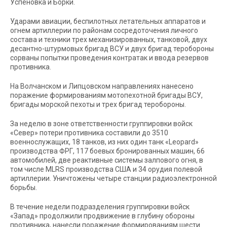
Успеновка и Борки.
Ударами авиации, беспилотных летательных аппаратов и
огнем артиллерии по районам сосредоточения личного
состава и техники трех механизированных, танковой, двух
десантно-штурмовых бригад ВСУ и двух бригад теробороны
сорваны попытки проведения контратак и ввода резервов
противника.
На Волчанском и Липцовском направлениях нанесено
поражение формированиям мотопехотной бригады ВСУ,
бригады морской пехоты и трех бригад теробороны.
За неделю в зоне ответственности группировки войск
«Север» потери противника составили до 3510
военнослужащих, 18 танков, из них один танк «Leopard»
производства ФРГ, 117 боевых бронированных машин, 66
автомобилей, две реактивные системы залпового огня, в
том числе MLRS производства США и 34 орудия полевой
артиллерии. Уничтожены четыре станции радиоэлектронной
борьбы.
В течение недели подразделения группировки войск
«Запад» продолжили продвижение в глубину обороны
противника, нанесли поражение формированиям шести