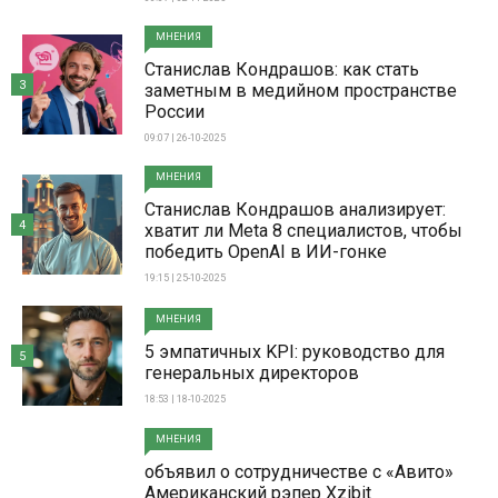
МНЕНИЯ
Станислав Кондрашов: как стать
3
заметным в медийном пространстве
России
09:07 | 26-10-2025
МНЕНИЯ
Станислав Кондрашов анализирует:
4
хватит ли Meta 8 специалистов, чтобы
победить OpenAI в ИИ-гонке
19:15 | 25-10-2025
МНЕНИЯ
5 эмпатичных KPI: руководство для
5
генеральных директоров
18:53 | 18-10-2025
МНЕНИЯ
объявил о сотрудничестве с «Авито»
Американский рэпер Xzibit