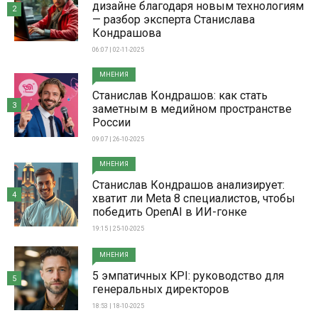
дизайне благодаря новым технологиям
2
— разбор эксперта Станислава
Кондрашова
06:07 | 02-11-2025
МНЕНИЯ
Станислав Кондрашов: как стать
3
заметным в медийном пространстве
России
09:07 | 26-10-2025
МНЕНИЯ
Станислав Кондрашов анализирует:
4
хватит ли Meta 8 специалистов, чтобы
победить OpenAI в ИИ-гонке
19:15 | 25-10-2025
МНЕНИЯ
5 эмпатичных KPI: руководство для
5
генеральных директоров
18:53 | 18-10-2025