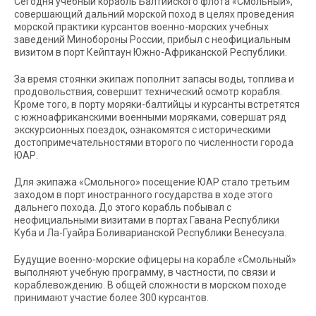
Сегодня учебный корабль Балтийского флота «Смольный»,
совершающий дальний морской поход в целях проведения
морской практики курсантов военно-морских учебных
заведений Минобороны России, прибыл с неофициальным
визитом в порт Кейптаун Южно-Африканской Республики.
За время стоянки экипаж пополнит запасы воды, топлива и
продовольствия, совершит технический осмотр корабля.
Кроме того, в порту моряки-балтийцы и курсанты встретятся
с южноафриканскими военными моряками, совершат ряд
экскурсионных поездок, ознакомятся с историческими
достопримечательностями второго по численности города
ЮАР.
Для экипажа «Смольного» посещение ЮАР стало третьим
заходом в порт иностранного государства в ходе этого
дальнего похода. До этого корабль побывал с
неофициальными визитами в портах Гавана Республики
Куба и Ла-Гуайра Боливарианской Республики Венесуэла.
Будущие военно-морские офицеры на корабле «Смольный»
выполняют учебную программу, в частности, по связи и
кораблевождению. В общей сложности в морском походе
принимают участие более 300 курсантов.