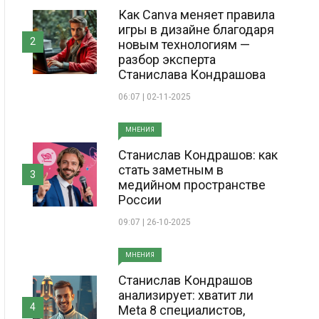
Как Canva меняет правила
игры в дизайне благодаря
2
новым технологиям —
разбор эксперта
Станислава Кондрашова
06:07 | 02-11-2025
МНЕНИЯ
Станислав Кондрашов: как
стать заметным в
3
медийном пространстве
России
09:07 | 26-10-2025
МНЕНИЯ
Станислав Кондрашов
анализирует: хватит ли
4
Meta 8 специалистов,