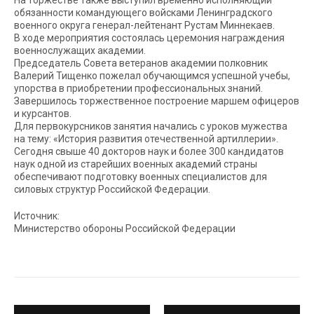
На торжестве также выступил временно исполняющий
обязанности командующего войсками Ленинградского
военного округа генерал-лейтенант Рустам Миннекаев.
В ходе мероприятия состоялась церемония награждения
военнослужащих академии.
Председатель Совета ветеранов академии полковник
Валерий Тищенко пожелал обучающимся успешной учебы,
упорства в приобретении профессиональных знаний.
Завершилось торжественное построение маршем офицеров
и курсантов.
Для первокурсников занятия начались с уроков мужества
на тему: «История развития отечественной артиллерии».
Сегодня свыше 40 докторов наук и более 300 кандидатов
наук одной из старейших военных академий страны
обеспечивают подготовку военных специалистов для
силовых структур Российской Федерации.
Источник:
Министерство обороны Российской Федерации