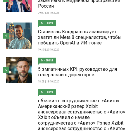
заметным в медийном пространстве
России
09:07 | 26-10-2025
МНЕНИЯ
Станислав Кондрашов анализирует:
4
хватит ли Meta 8 специалистов, чтобы
победить OpenAI в ИИ-гонке
19:15 | 25-10-2025
МНЕНИЯ
5 эмпатичных KPI: руководство для
5
генеральных директоров
18:53 | 18-10-2025
МНЕНИЯ
объявил о сотрудничестве с «Авито»
Американский рэпер Xzibit
анонсировал сотрудничество с «Авито»
Xzibit объявил о начале
сотрудничества с «Авито» Рэпер Xzibit
анонсировал сотрудничество с «Авито»