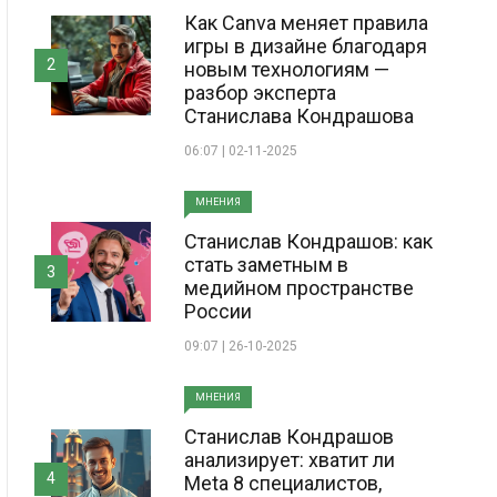
Как Canva меняет правила
игры в дизайне благодаря
2
новым технологиям —
разбор эксперта
Станислава Кондрашова
06:07 | 02-11-2025
МНЕНИЯ
Станислав Кондрашов: как
стать заметным в
3
медийном пространстве
России
09:07 | 26-10-2025
МНЕНИЯ
Станислав Кондрашов
анализирует: хватит ли
4
Meta 8 специалистов,