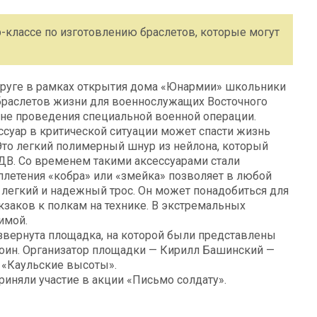
-классе по изготовлению браслетов, которые могут
руге в рамках открытия дома «Юнармии» школьники
 браслетов жизни для военнослужащих Восточного
не проведения специальной военной операции.
ссуар в критической ситуации может спасти жизнь
Это легкий полимерный шнур из нейлона, который
ДВ. Со временем такими аксессуарами стали
плетения «кобра» или «змейка» позволяет в любой
 легкий и надежный трос. Он может понадобиться для
кзаков к полкам на технике. В экстремальных
имой.
звернута площадка, на которой были представлены
оин. Организатор площадки — Кирилл Башинский —
я «Каульские высоты».
иняли участие в акции «Письмо солдату».