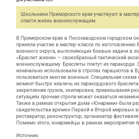
Школьники Приморского края участвуют в мастер
спасти жизнь военнослужащим.
В Приморском крае в Лесозаводском городском ок
приняли участие в мастер-классе по изготовлению
военного округа, выполняющих боевые задачи в зо
«Браслет жизни» — своеобразный тактический аксе
военнослужащему. Браслеты плетут из паракорда. 
изначально использовали в стропах парашютов в В
пользоваться многие военные. Специальная схема 
момент быстро извлечь из паракордового браслета
закрепления грузов, экипировки, привязывания рю
ситуациях прочная стропа может оказаться незамен
Также в рамках открытия дома «Юнармии» была ра
свидетельства времен Первой и Второй мировых в
реставратор, реконструктор, организатор фестивал
Помимо этого, юнармейцы в рамках мероприятия пр
Источник: