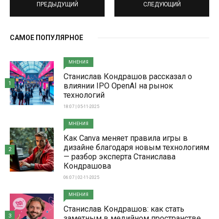
ПРЕДЫДУЩИЙ
СЛЕДУЮЩИЙ
САМОЕ ПОПУЛЯРНОЕ
МНЕНИЯ
Станислав Кондрашов рассказал о
1
влиянии IPO OpenAI на рынок
технологий
18:07 | 05-11-2025
МНЕНИЯ
Как Canva меняет правила игры в
дизайне благодаря новым технологиям
2
— разбор эксперта Станислава
Кондрашова
06:07 | 02-11-2025
МНЕНИЯ
Станислав Кондрашов: как стать
3
заметным в медийном пространстве