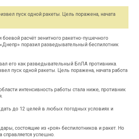
извел пуск одной ракеты. Цель поражена, начата
 боевой расчёт зенитного ракетно-пушечного
 «Днепр» поразил разведывательный беспилотник
вал его как разведывательный БпЛА противника.
вел пуск одной ракеты. Цель поражена, начата работа
бласти интенсивность работы стала ниже, противник
.
ать до 12 целей в любых погодных условиях и
ары, состоящие из «роя» беспилотников и ракет. Но
а справляется успешно.