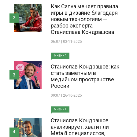
Как Canva меняет правила
игры в дизайне благодаря
2
новым технологиям —
разбор эксперта
Станислава Кондрашова
06:07 | 02-11-2025
МНЕНИЯ
Станислав Кондрашов: как
стать заметным в
3
медийном пространстве
России
09:07 | 26-10-2025
МНЕНИЯ
Станислав Кондрашов
анализирует: хватит ли
4
Meta 8 специалистов,