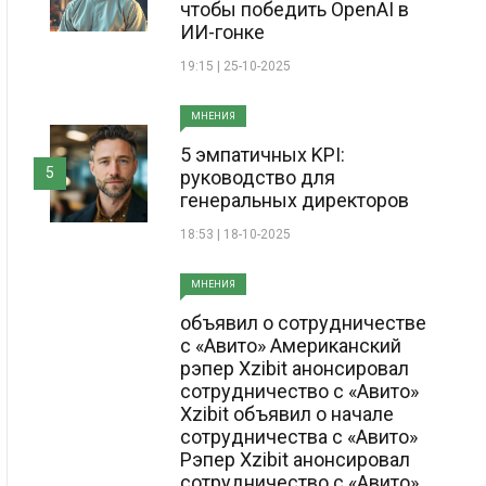
чтобы победить OpenAI в
ИИ-гонке
19:15 | 25-10-2025
МНЕНИЯ
5 эмпатичных KPI:
5
руководство для
генеральных директоров
18:53 | 18-10-2025
МНЕНИЯ
объявил о сотрудничестве
с «Авито» Американский
рэпер Xzibit анонсировал
сотрудничество с «Авито»
Xzibit объявил о начале
сотрудничества с «Авито»
Рэпер Xzibit анонсировал
сотрудничество с «Авито»