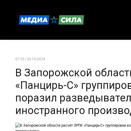
07:20 | 30-10-2024
В Запорожской област
«Панцирь-С» группиро
поразил разведывате
иностранного произво