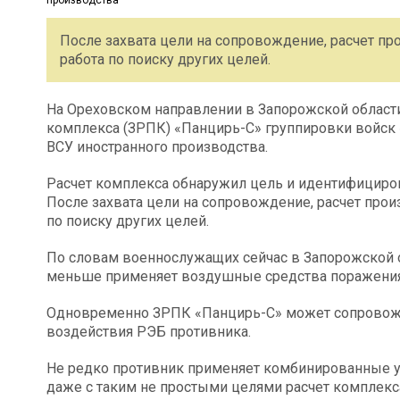
После захвата цели на сопровождение, расчет про
работа по поиску других целей.
На Ореховском направлении в Запорожской области
комплекса (ЗРПК) «Панцирь-С» группировки войск
ВСУ иностранного производства.
Расчет комплекса обнаружил цель и идентифициро
После захвата цели на сопровождение, расчет произ
по поиску других целей.
По словам военнослужащих сейчас в Запорожской о
меньше применяет воздушные средства поражения
Одновременно ЗРПК «Панцирь-С» может сопровожд
воздействия РЭБ противника.
Не редко противник применяет комбинированные уд
даже с таким не простыми целями расчет комплекс