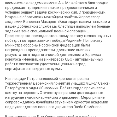
космическая академия имени А.Ф.Можайского благородно
продолжает традиции великих предшественников и
успешно решает задачи космических сил. С праздником!».
Искренне обратился к можайцам почётный профессор
академии Вячеслав Макаров: «Благодаря вашим навыкам и
вашей доблестной службе мы блестяще выполняем боевые
задачи в зоне специальной военной операции…
Профессорско-преподавательскому составу желаю научных
побед, от которых зависит победа Родины!». По приказу
Министра обороны Российской Федерации были
награждены преподаватели, достигшие высоких
результатов в педагогической деятельности. В рамках
конкурса «Инновации в интересах СВО» авторы научных
работ и экспонатов удостоены ценных наград —
сертификатов на крупные суммы.
На площади Петропавловской крепости прошла
торжественная церемония принятия учащихся школ Санкт-
Петербурга в ряды «Юнармии». Ребята гордо произнесли
клятву на верность Отечеству и приняли долгожданные
нагрудные знаки юнармейского движения. Мероприятие
сопровождалось ярчайшим звучанием оркестра академии
под руководством военного дирижёра Глеба Семёнова.
В ознаменование Дня Космических войск с трибуны