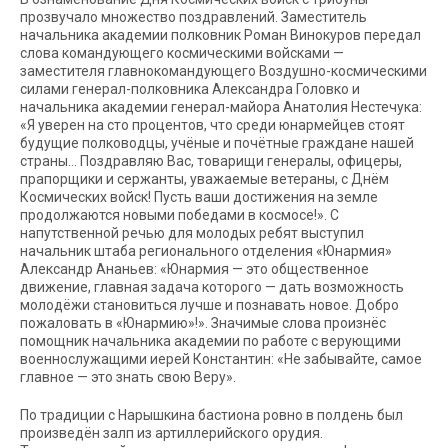
прозвучало множество поздравлений. Заместитель
начальника академии полковник Роман Винокуров передал
слова командующего космическими войсками —
заместителя главнокомандующего Воздушно-космическими
силами генерал-полковника Александра Головко и
начальника академии генерал-майора Анатолия Нестечука:
«Я уверен на сто процентов, что среди юнармейцев стоят
будущие полководцы, учёные и почётные граждане нашей
страны… Поздравляю Вас, товарищи генералы, офицеры,
прапорщики и сержанты, уважаемые ветераны, с Днём
Космических войск! Пусть ваши достижения на земле
продолжаются новыми победами в космосе!». С
напутственной речью для молодых ребят выступил
начальник штаба регионального отделения «Юнармия»
Александр Ананьев: «Юнармия — это общественное
движение, главная задача которого — дать возможность
молодёжи становиться лучше и познавать новое. Добро
пожаловать в «Юнармию»!». Значимые слова произнёс
помощник начальника академии по работе с верующими
военнослужащими иерей Константин: «Не забывайте, самое
главное — это знать свою Веру».
По традиции с Нарышкина бастиона ровно в полдень был
произведён залп из артиллерийского орудия.