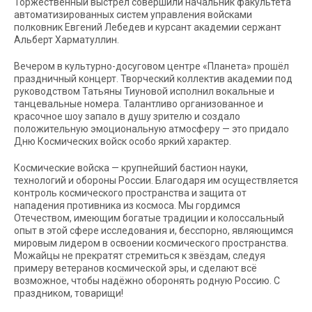
Торжественный выстрел совершили начальник факультета
автоматизированных систем управления войсками
полковник Евгений Лебедев и курсант академии сержант
Альберт Харматуллин.
Вечером в культурно-досуговом центре «Планета» прошёл
праздничный концерт. Творческий коллектив академии под
руководством Татьяны Тиуновой исполнил вокальные и
танцевальные номера. Талантливо организованное и
красочное шоу запало в душу зрителю и создало
положительную эмоциональную атмосферу — это придало
Дню Космических войск особо яркий характер.
Космические войска — крупнейший бастион науки,
технологий и обороны России. Благодаря им осуществляется
контроль космического пространства и защита от
нападения противника из космоса. Мы гордимся
Отечеством, имеющим богатые традиции и колоссальный
опыт в этой сфере исследования и, бесспорно, являющимся
мировым лидером в освоении космического пространства.
Можайцы не прекратят стремиться к звёздам, следуя
примеру ветеранов космической эры, и сделают всё
возможное, чтобы надёжно оборонять родную Россию. С
праздником, товарищи!