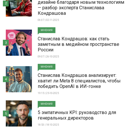
дизайне благодаря новым технологиям
2
— разбор эксперта Станислава
Кондрашова
06:07 | 02-11-2025
МНЕНИЯ
Станислав Кондрашов: как стать
3
заметным в медийном пространстве
России
09:07 | 26-10-2025
МНЕНИЯ
Станислав Кондрашов анализирует:
4
хватит ли Meta 8 специалистов, чтобы
победить OpenAI в ИИ-гонке
19:15 | 25-10-2025
МНЕНИЯ
5 эмпатичных KPI: руководство для
5
генеральных директоров
18:53 | 18-10-2025