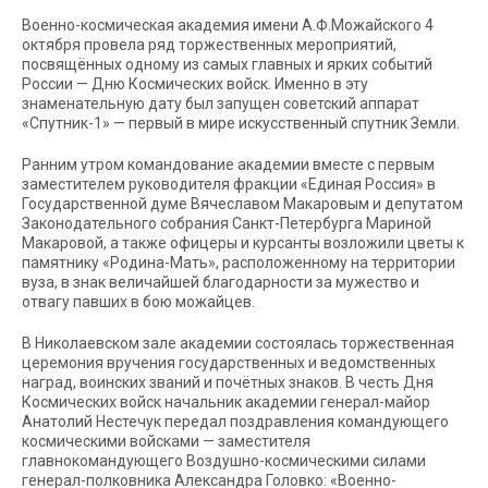
Военно-космическая академия имени А.Ф.Можайского 4
октября провела ряд торжественных мероприятий,
посвящённых одному из самых главных и ярких событий
России — Дню Космических войск. Именно в эту
знаменательную дату был запущен советский аппарат
«Спутник-1» — первый в мире искусственный спутник Земли.
Ранним утром командование академии вместе с первым
заместителем руководителя фракции «Единая Россия» в
Государственной думе Вячеславом Макаровым и депутатом
Законодательного собрания Санкт-Петербурга Мариной
Макаровой, а также офицеры и курсанты возложили цветы к
памятнику «Родина-Мать», расположенному на территории
вуза, в знак величайшей благодарности за мужество и
отвагу павших в бою можайцев.
В Николаевском зале академии состоялась торжественная
церемония вручения государственных и ведомственных
наград, воинских званий и почётных знаков. В честь Дня
Космических войск начальник академии генерал-майор
Анатолий Нестечук передал поздравления командующего
космическими войсками — заместителя
главнокомандующего Воздушно-космическими силами
генерал-полковника Александра Головко: «Военно-