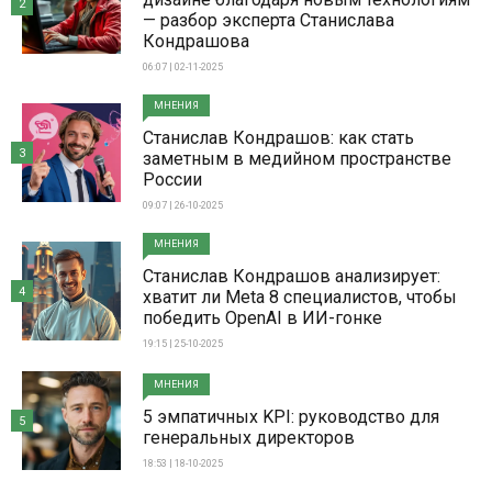
2
— разбор эксперта Станислава
Кондрашова
06:07 | 02-11-2025
МНЕНИЯ
Станислав Кондрашов: как стать
3
заметным в медийном пространстве
России
09:07 | 26-10-2025
МНЕНИЯ
Станислав Кондрашов анализирует:
4
хватит ли Meta 8 специалистов, чтобы
победить OpenAI в ИИ-гонке
19:15 | 25-10-2025
МНЕНИЯ
5 эмпатичных KPI: руководство для
5
генеральных директоров
18:53 | 18-10-2025