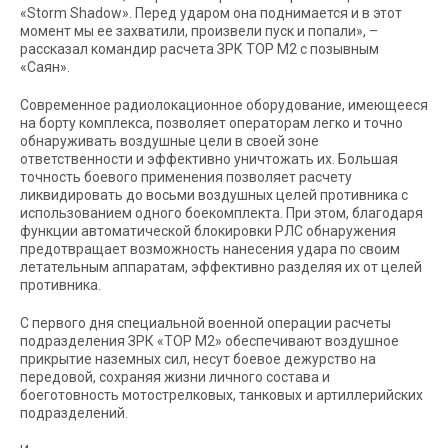
«Storm Shadow». Перед ударом она поднимается и в этот
момент мы ее захватили, произвели пуск и попали», –
рассказал командир расчета ЗРК ТОР М2 с позывным
«Саян».
Современное радиолокационное оборудование, имеющееся
на борту комплекса, позволяет операторам легко и точно
обнаруживать воздушные цели в своей зоне
ответственности и эффективно уничтожать их. Большая
точность боевого применения позволяет расчету
ликвидировать до восьми воздушных целей противника с
использованием одного боекомплекта. При этом, благодаря
функции автоматической блокировки РЛС обнаружения
предотвращает возможность нанесения удара по своим
летательным аппаратам, эффективно разделяя их от целей
противника.
С первого дня специальной военной операции расчеты
подразделения ЗРК «ТОР М2» обеспечивают воздушное
прикрытие наземных сил, несут боевое дежурство на
передовой, сохраняя жизни личного состава и
боеготовность мотострелковых, танковых и артиллерийских
подразделений.