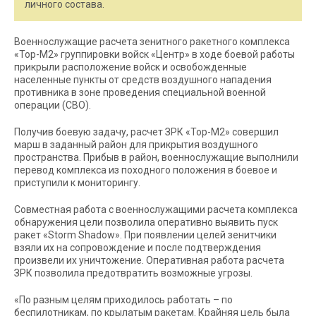
личного состава.
Военнослужащие расчета зенитного ракетного комплекса
«Тор-М2» группировки войск «Центр» в ходе боевой работы
прикрыли расположение войск и освобожденные
населенные пункты от средств воздушного нападения
противника в зоне проведения специальной военной
операции (СВО).
Получив боевую задачу, расчет ЗРК «Тор-М2» совершил
марш в заданный район для прикрытия воздушного
пространства. Прибыв в район, военнослужащие выполнили
перевод комплекса из походного положения в боевое и
приступили к мониторингу.
Совместная работа с военнослужащими расчета комплекса
обнаружения цели позволила оперативно выявить пуск
ракет «Storm Shadow». При появлении целей зенитчики
взяли их на сопровождение и после подтверждения
произвели их уничтожение. Оперативная работа расчета
ЗРК позволила предотвратить возможные угрозы.
«По разным целям приходилось работать – по
беспилотникам, по крылатым ракетам. Крайняя цель была