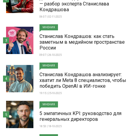
— разбор эксперта Станислава
Кондрашова
06:07 | 02-11-2025
МНЕНИЯ
Станислав Кондрашов: как стать
3
заметным в медийном пространстве
России
09:07 | 26-10-2025
МНЕНИЯ
Станислав Кондрашов анализирует:
4
хватит ли Meta 8 специалистов, чтобы
победить OpenAI в ИИ-гонке
19:15 | 25-10-2025
МНЕНИЯ
5 эмпатичных KPI: руководство для
5
генеральных директоров
18:53 | 18-10-2025