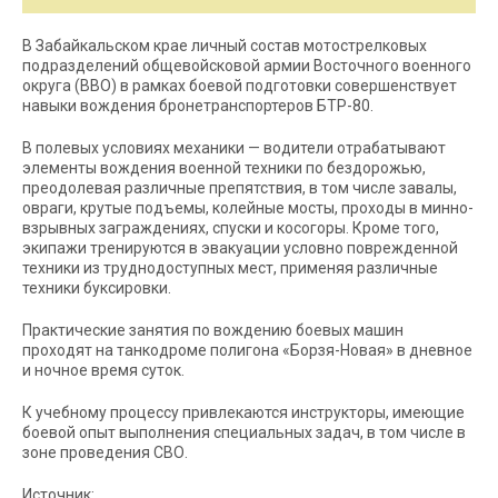
В Забайкальском крае личный состав мотострелковых
подразделений общевойсковой армии Восточного военного
округа (ВВО) в рамках боевой подготовки совершенствует
навыки вождения бронетранспортеров БТР-80.
В полевых условиях механики — водители отрабатывают
элементы вождения военной техники по бездорожью,
преодолевая различные препятствия, в том числе завалы,
овраги, крутые подъемы, колейные мосты, проходы в минно-
взрывных заграждениях, спуски и косогоры. Кроме того,
экипажи тренируются в эвакуации условно поврежденной
техники из труднодоступных мест, применяя различные
техники буксировки.
Практические занятия по вождению боевых машин
проходят на танкодроме полигона «Борзя-Новая» в дневное
и ночное время суток.
К учебному процессу привлекаются инструкторы, имеющие
боевой опыт выполнения специальных задач, в том числе в
зоне проведения СВО.
Источник: