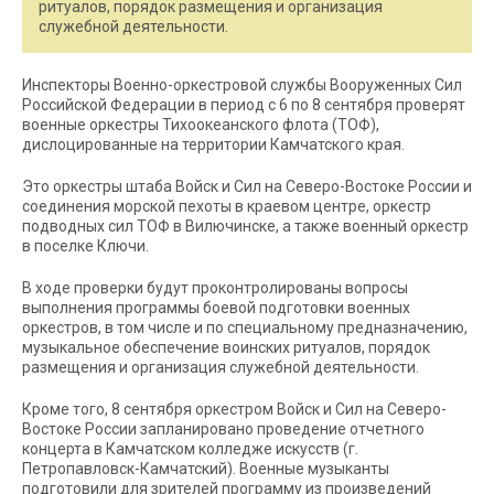
ритуалов, порядок размещения и организация
служебной деятельности.
Инспекторы Военно-оркестровой службы Вооруженных Сил
Российской Федерации в период с 6 по 8 сентября проверят
военные оркестры Тихоокеанского флота (ТОФ),
дислоцированные на территории Камчатского края.
Это оркестры штаба Войск и Сил на Северо-Востоке России и
соединения морской пехоты в краевом центре, оркестр
подводных сил ТОФ в Вилючинске, а также военный оркестр
в поселке Ключи.
В ходе проверки будут проконтролированы вопросы
выполнения программы боевой подготовки военных
оркестров, в том числе и по специальному предназначению,
музыкальное обеспечение воинских ритуалов, порядок
размещения и организация служебной деятельности.
Кроме того, 8 сентября оркестром Войск и Сил на Северо-
Востоке России запланировано проведение отчетного
концерта в Камчатском колледже искусств (г.
Петропавловск-Камчатский). Военные музыканты
подготовили для зрителей программу из произведений