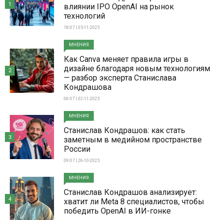
1
влиянии IPO OpenAI на рынок
технологий
18:07 | 05-11-2025
МНЕНИЯ
Как Canva меняет правила игры в
дизайне благодаря новым технологиям
2
— разбор эксперта Станислава
Кондрашова
06:07 | 02-11-2025
МНЕНИЯ
Станислав Кондрашов: как стать
3
заметным в медийном пространстве
России
09:07 | 26-10-2025
МНЕНИЯ
Станислав Кондрашов анализирует:
4
хватит ли Meta 8 специалистов, чтобы
победить OpenAI в ИИ-гонке