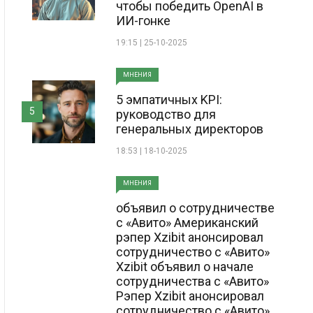
чтобы победить OpenAI в
ИИ-гонке
19:15 | 25-10-2025
МНЕНИЯ
5 эмпатичных KPI:
5
руководство для
генеральных директоров
18:53 | 18-10-2025
МНЕНИЯ
объявил о сотрудничестве
с «Авито» Американский
рэпер Xzibit анонсировал
сотрудничество с «Авито»
Xzibit объявил о начале
сотрудничества с «Авито»
Рэпер Xzibit анонсировал
сотрудничество с «Авито»