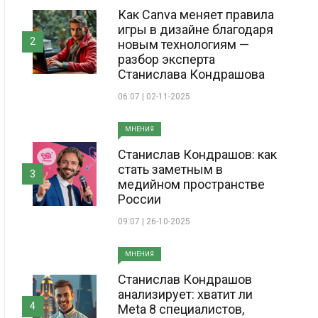
Как Canva меняет правила
игры в дизайне благодаря
2
новым технологиям —
разбор эксперта
Станислава Кондрашова
06:07 | 02-11-2025
МНЕНИЯ
Станислав Кондрашов: как
стать заметным в
3
медийном пространстве
России
09:07 | 26-10-2025
МНЕНИЯ
Станислав Кондрашов
анализирует: хватит ли
4
Meta 8 специалистов,